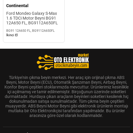
Continental
Ford Mondeo Galaxy S-Max
1.6 TDCi Motor Beyni BG91
12A650 FL, BG9112A650FL
BG91 12A650 FL, BG9112A650FL
İkinci El
Türkiye'nin çıkma beyin merkezi. Her araç için orijinal çıkma ABS
Beyni, Motor Beyni (ECU), Otomatik Şanzıman Beyni, Airbag Beyni,
Konfor Beyni çeşitleri stoklarımızda mevcuttur. Ürünlerimiz kesinlikle
içi açılmamış ve tamir edilmemiştir. Birçoğunun üzerinde soketleri
durmaktadır. Hurdaya çıkan araçların beyinleri soketleri kesilerek hiç
dokunulmadan satışa sunulmaktadır. Tüm çıkma beyin çeşitleri
muayyerdir. ABS Beyni Motor Beyni gibi elektronik ürünlerin montajı
mutlaka bir Oto Elektronikçisi tarafından yapılmalıdır. Bu ürünler
aracınıza göre özel olarak kodlanmalıdır.