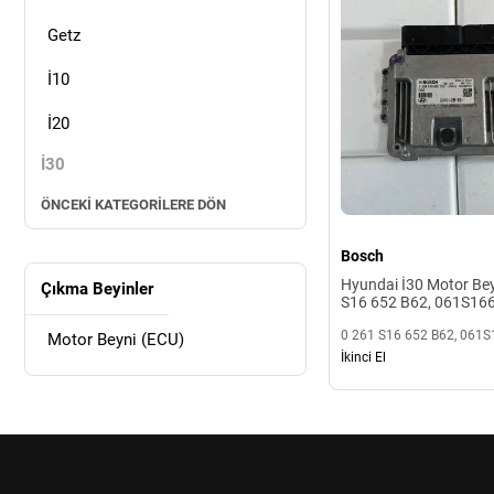
Getz
İ10
İ20
İ30
ÖNCEKI KATEGORILERE DÖN
Bosch
Hyundai İ30 Motor Bey
Çıkma Beyinler
S16 652 B62, 061S16
0 261 S16 652 B62, 061
Motor Beyni (ECU)
İkinci El