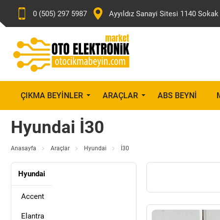
0 (505) 297 5987
Ayyıldız Sanayi Sitesi 1140 Sok
ÇIKMA BEYINLER
ARAÇLAR
ABS BEYNI
Hyundai İ30
Anasayfa
Araçlar
Hyundai
İ30
Hyundai
Accent
Elantra