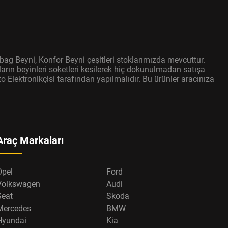
bag Beyni, Konfor Beyni çeşitleri stoklarımızda mevcuttur.
arın beyinleri soketleri kesilerek hiç dokunulmadan satışa
 Elektronikçisi tarafından yapılmalıdır. Bu ürünler aracınıza
Araç Markaları
Opel
Ford
Volkswagen
Audi
Seat
Skoda
Mercedes
BMW
Hyundai
Kia