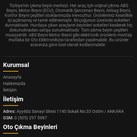
Türkiye'nin çıkma beyin merkezi. Her araç için orijinal çıkma ABS
Beyni, Motor Beyni (ECU), Otomatik Şanzıman Beyni, Airbag Beyni,
Konfor Beyni çeşitleri stoklarımızda mevcuttur. Ürünlerimiz kesinlikle
içi açılmamış ve tamir edilmemiştir. Birçoğunun üzerinde soketleri
durmaktadır. Hurdaya çıkan araçların beyinleri soketleri kesilerek hiç
dokunulmadan satışa sunulmaktadır. Tüm çıkma beyin çeşitleri
muayyerdir. ABS Beyni Motor Beyni gibi elektronik ürünlerin montajı
mutlaka bir Oto Elektronikçisi tarafından yapılmalıdır. Bu ürünler
aracınıza göre özel olarak kodlanmalıdır.
Kurumsal
Anasayfa
Hakkımızda
İletişim
İletişim
Adres:
Ayyıldız Sanayi Sitesi 1140 Sokak No:33 Ostim / ANKARA
GSM:
0 (505) 297 5987
Oto Çıkma Beyinleri