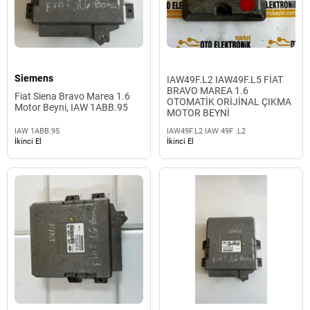
Siemens
IAW49F.L2 IAW49F.L5 FİAT
BRAVO MAREA 1.6
Fiat Siena Bravo Marea 1.6
OTOMATİK ORİJİNAL ÇIKMA
Motor Beyni, IAW 1ABB.95
MOTOR BEYNİ
IAW 1ABB.95
IAW49F.L2 IAW 49F .L2
İkinci El
İkinci El