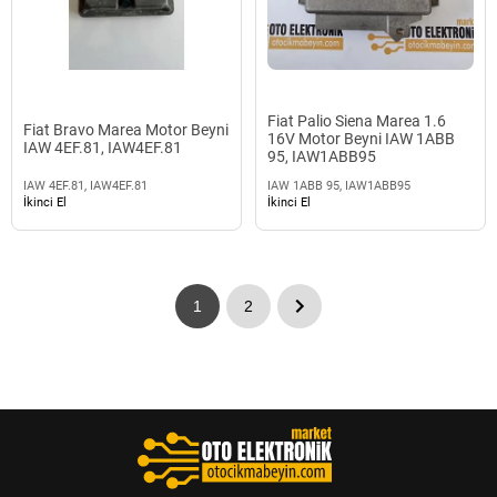
Fiat Palio Siena Marea 1.6
Fiat Bravo Marea Motor Beyni
16V Motor Beyni IAW 1ABB
IAW 4EF.81, IAW4EF.81
95, IAW1ABB95
IAW 4EF.81, IAW4EF.81
IAW 1ABB 95, IAW1ABB95
İkinci El
İkinci El
1
2