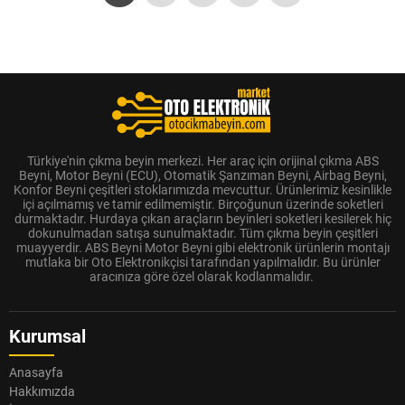
Türkiye'nin çıkma beyin merkezi. Her araç için orijinal çıkma ABS
Beyni, Motor Beyni (ECU), Otomatik Şanzıman Beyni, Airbag Beyni,
Konfor Beyni çeşitleri stoklarımızda mevcuttur. Ürünlerimiz kesinlikle
içi açılmamış ve tamir edilmemiştir. Birçoğunun üzerinde soketleri
durmaktadır. Hurdaya çıkan araçların beyinleri soketleri kesilerek hiç
dokunulmadan satışa sunulmaktadır. Tüm çıkma beyin çeşitleri
muayyerdir. ABS Beyni Motor Beyni gibi elektronik ürünlerin montajı
mutlaka bir Oto Elektronikçisi tarafından yapılmalıdır. Bu ürünler
aracınıza göre özel olarak kodlanmalıdır.
Kurumsal
Anasayfa
Hakkımızda