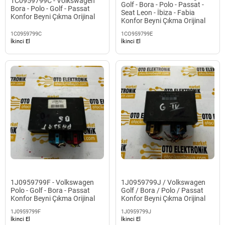
1C0959799C - Volkswagen
Golf - Bora - Polo - Passat -
Bora - Polo - Golf - Passat
Seat Leon - İbiza - Fabia
Konfor Beyni Çıkma Orijinal
Konfor Beyni Çıkma Orijinal
1C0959799C
1CO959799E
İkinci El
İkinci El
1J0959799F - Volkswagen
1J0959799J / Volkswagen
Polo - Golf - Bora - Passat
Golf / Bora / Polo / Passat
Konfor Beyni Çıkma Orijinal
Konfor Beyni Çıkma Orijinal
1J0959799F
1J0959799J
İkinci El
İkinci El