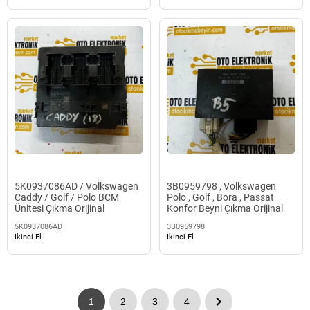
5K0937086AD / Volkswagen
3B0959798 , Volkswagen
Caddy / Golf / Polo BCM
Polo , Golf , Bora , Passat
Ünitesi Çıkma Orijinal
Konfor Beyni Çıkma Orijinal
5K0937086AD
3B0959798
İkinci El
İkinci El
1
2
3
4