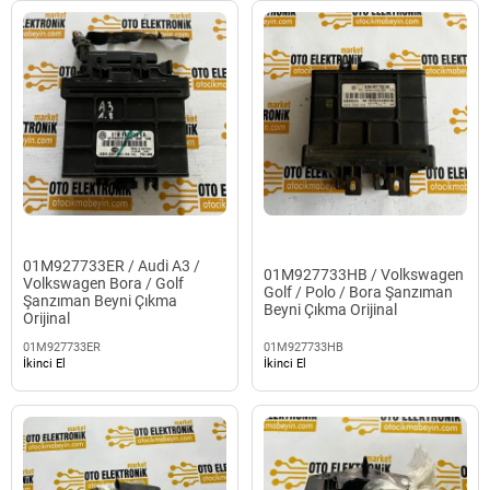
01M927733ER / Audi A3 /
01M927733HB / Volkswagen
Volkswagen Bora / Golf
Golf / Polo / Bora Şanzıman
Şanzıman Beyni Çıkma
Beyni Çıkma Orijinal
Orijinal
01M927733ER
01M927733HB
İkinci El
İkinci El