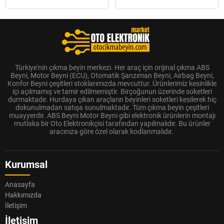
Türkiye'nin çıkma beyin merkezi. Her araç için orijinal çıkma ABS
Beyni, Motor Beyni (ECU), Otomatik Şanzıman Beyni, Airbag Beyni,
Konfor Beyni çeşitleri stoklarımızda mevcuttur. Ürünlerimiz kesinlikle
içi açılmamış ve tamir edilmemiştir. Birçoğunun üzerinde soketleri
durmaktadır. Hurdaya çıkan araçların beyinleri soketleri kesilerek hiç
dokunulmadan satışa sunulmaktadır. Tüm çıkma beyin çeşitleri
muayyerdir. ABS Beyni Motor Beyni gibi elektronik ürünlerin montajı
mutlaka bir Oto Elektronikçisi tarafından yapılmalıdır. Bu ürünler
aracınıza göre özel olarak kodlanmalıdır.
Kurumsal
Anasayfa
Hakkımızda
İletişim
İletişim