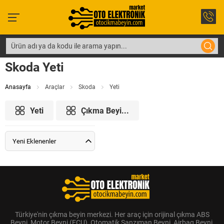
Skoda Yeti
Anasayfa
Araçlar
Skoda
Yeti
Yeti
Çıkma Beyi...
Yeni Eklenenler
Türkiye'nin çıkma beyin merkezi. Her araç için orijinal çıkma ABS
Beyni, Motor Beyni (ECU), Otomatik Şanzıman Beyni, Airbag Beyni,