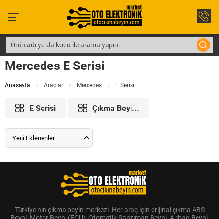
Mercedes E Serisi
Anasayfa
Araçlar
Mercedes
E Serisi
E Serisi
Çıkma Beyi...
Yeni Eklenenler
Türkiye'nin çıkma beyin merkezi. Her araç için orijinal çıkma ABS
Beyni, Motor Beyni (ECU), Otomatik Şanzıman Beyni, Airbag Beyni,