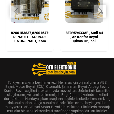
8200153837,8200164728
8E0959433AF , Audi A4
RENAULT LAGUNA 2
, A6 Konfor Beyni
1.6 ORJİNAL ÇIKMA
Çıkma Orijinal
MOTOR BEYNİ
Türkiye'nin çıkma beyin merkezi. Her araç için orijinal çıkma ABS
Beyni, Motor Beyni (ECU), Otomatik Şanzıman Beyni, Airbag Beyni,
Konfor Beyni çeşitleri stoklarımızda mevcuttur. Ürünlerimiz kesinlikle
içi açılmamış ve tamir edilmemiştir. Birçoğunun üzerinde soketleri
durmaktadır. Hurdaya çıkan araçların beyinleri soketleri kesilerek hiç
dokunulmadan satışa sunulmaktadır. Tüm çıkma beyin çeşitleri
muayyerdir. ABS Beyni Motor Beyni gibi elektronik ürünlerin montajı
mutlaka bir Oto Elektronikçisi tarafından yapılmalıdır. Bu ürünler