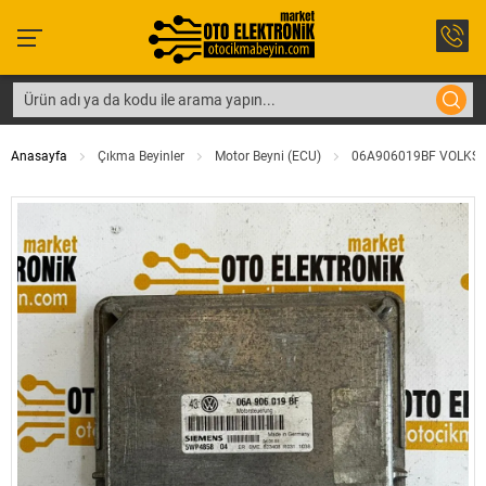
Anasayfa
Çıkma Beyinler
Motor Beyni (ECU)
06A906019BF VOLKSWA