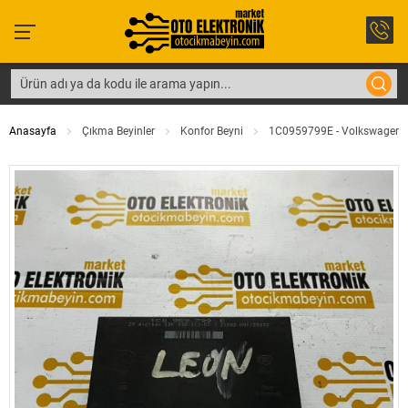
Anasayfa
Çıkma Beyinler
Konfor Beyni
1C0959799E - Volkswagen Golf