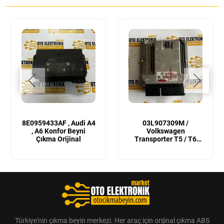
8E0959433AF , Audi A4
03L907309M /
, A6 Konfor Beyni
Volkswagen
Çıkma Orijinal
Transporter T5 / T6
Sıfır Orijinal Motor
Beyni
Türkiye'nin çıkma beyin merkezi. Her araç için orijinal çıkma ABS