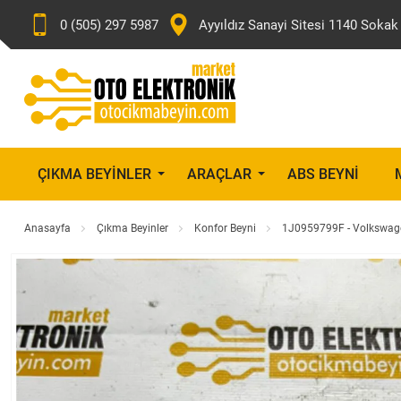
0 (505) 297 5987
Ayyıldız Sanayi Sitesi 1140 Sok
ÇIKMA BEYINLER
ARAÇLAR
ABS BEYNI
Anasayfa
Çıkma Beyinler
Konfor Beyni
1J0959799F - Volkswagen 