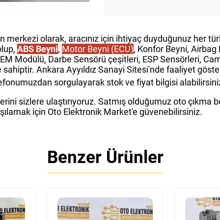
in merkezi olarak, aracınız için ihtiyaç duyduğunuz her t
olup,
ABS Beyni
,
Motor Beyni (ECU)
, Konfor Beyni, Airba
GEM Modülü, Darbe Sensörü çeşitleri, ESP Sensörleri, Cam 
e sahiptir. Ankara Ayyıldız Sanayi Sitesi'nde faaliyet gös
fonumuzdan sorgulayarak stok ve fiyat bilgisi alabilirsini
rini sizlere ulaştırıyoruz. Satmış olduğumuz oto çıkma bey
rşılamak için Oto Elektronik Market'e güvenebilirsiniz.
Benzer Ürünler