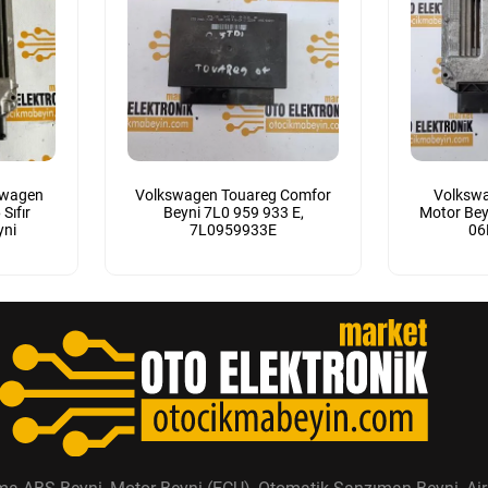
swagen
Volkswagen Touareg Comfor
Volkswa
Sıfır
Beyni 7L0 959 933 E,
Motor Bey
yni
7L0959933E
06