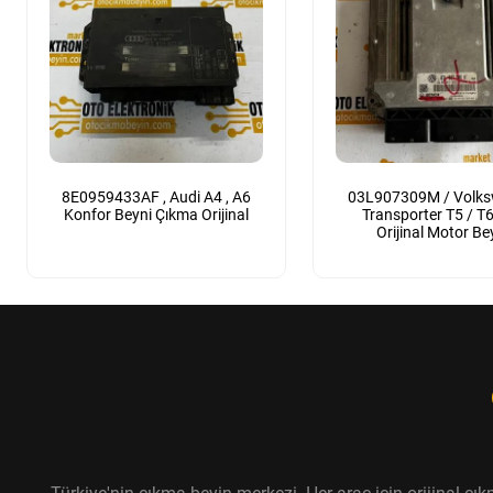
8E0959433AF , Audi A4 , A6
03L907309M / Volk
Konfor Beyni Çıkma Orijinal
Transporter T5 / T6 
Orijinal Motor Be