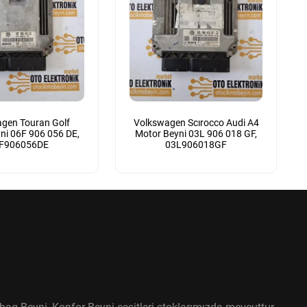
gen Touran Golf
Volkswagen Scırocco Audi A4
ni 06F 906 056 DE,
Motor Beyni 03L 906 018 GF,
F906056DE
03L906018GF