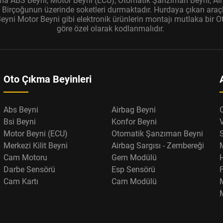
ıkma ABS Beyni, Motor Beyni (ECU), Otomatik Şanzıman Beyni, Air
r. Birçoğunun üzerinde soketleri durmaktadır. Hurdaya çıkan araçl
ni Motor Beyni gibi elektronik ürünlerin montajı mutlaka bir Oto
göre özel olarak kodlanmalıdır.
Oto Çıkma Beyinleri
Abs Beyni
Airbag Beyni
Bsi Beyni
Konfor Beyni
Motor Beyni (ECU)
Otomatik Şanzıman Beyni
Merkezi Kilit Beyni
Airbag Sargısı - Zembereği
Cam Motoru
Gem Modülü
Darbe Sensörü
Esp Sensörü
F
Cam Kartı
Cam Modülü