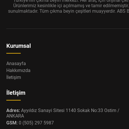
Türkiye'nin çıkma beyin merkezi. Her araç için orijinal ç
Ürünlerimiz kesinlikle içi açılmamış ve tamir edilmemişti
sunulmaktadır. Tüm çıkma beyin çeşitleri muayyerdir. ABS Bey
Kurumsal
Anasayfa
Hakkımızda
İletişim
İletişim
Adres:
Ayyıldız Sanayi Sitesi 1140 Sokak No:33 Ostim /
ANKARA
GSM:
0 (505) 297 5987