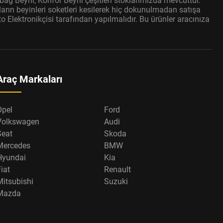
bag Beyni, Konfor Beyni çeşitleri stoklarımızda mevcuttur.
arın beyinleri soketleri kesilerek hiç dokunulmadan satışa
 Elektronikçisi tarafından yapılmalıdır. Bu ürünler aracınıza
Araç Markaları
Opel
Ford
Volkswagen
Audi
Seat
Skoda
Mercedes
BMW
Hyundai
Kia
iat
Renault
Mitsubishi
Suzuki
Mazda