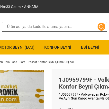
ak No:33 Ostim / ANKARA
MOTOR BEYNI (ECU)
KONFOR BEYNI
BSI BEYNI
Polo - Golf - Bora - Passat Konfor Beyni Çıkma Orijinal
1J0959799F - Volks
Konfor Beyni Çıkma
1J0959799F - Volkswagen Polo - Go
Ve Aynı Gün Kargo Avantajıyla Ot