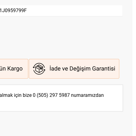
1J0959799F
 almak için bize
0 (505) 297 5987
numaramızdan