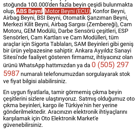
stoğunda 100.000'den fazla beyin çeşidi bulunmakta
olup,
ABS Beyni
,
Motor Beyni (ECU)
, Konfor Beyni,
Airbag Beyni, BSI Beyni, Otomatik Şanzıman Beyni,
Merkezi Kilit Beyni, Airbag Sargısı (Zembereği), Cam
Motoru, GEM Modülü, Darbe Sensörü çeşitleri, ESP
Sensörleri, Cam Kartları ve Cam Modülleri, tüm
araçlar için Sigorta Tablaları, SAM Beyinleri gibi geniş
bir ürün yelpazesine sahiptir. Ankara Ayyıldız Sanayi
Sitesi'nde faaliyet gösteren firmamız, ihtiyacınız olan
0 (505) 297
ürünü WhatsApp hattımızdan ya da
5987
numaralı telefonumuzdan sorgulayarak stok
ve fiyat bilgisi alabilirsiniz.
En uygun fiyatlarla, tamir görmemiş çıkma beyin
çeşitlerini sizlere ulaştırıyoruz. Satmış olduğumuz oto
çıkma beyinleri, kargo ile Türkiye'nin her yerine
gönderilmektedir. Aracınızın elektronik ihtiyaçlarını
karşılamak için Oto Elektronik Market'e
güvenebilirsiniz.