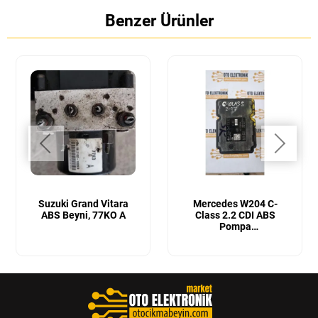
Benzer Ürünler
Suzuki Grand Vitara
Mercedes W204 C-
ABS Beyni, 77KO A
Class 2.2 CDI ABS
Pompa
Beyni ABS Fren Beyni ,
A2045455332,A20443112,10.
1575.3,10.0613-3540.1