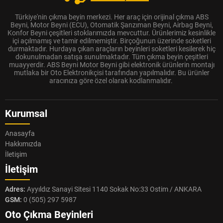
Türkiye'nin çıkma beyin merkezi. Her araç için orijinal çıkma ABS
Beyni, Motor Beyni (ECU), Otomatik Şanzıman Beyni, Airbag Beyni,
Konfor Beyni çeşitleri stoklarımızda mevcuttur. Ürünlerimiz kesinlikle
içi açılmamış ve tamir edilmemiştir. Birçoğunun üzerinde soketleri
durmaktadır. Hurdaya çıkan araçların beyinleri soketleri kesilerek hiç
dokunulmadan satışa sunulmaktadır. Tüm çıkma beyin çeşitleri
muayyerdir. ABS Beyni Motor Beyni gibi elektronik ürünlerin montajı
mutlaka bir Oto Elektronikçisi tarafından yapılmalıdır. Bu ürünler
aracınıza göre özel olarak kodlanmalıdır.
Kurumsal
Anasayfa
Hakkımızda
İletişim
İletişim
Adres:
Ayyıldız Sanayi Sitesi 1140 Sokak No:33 Ostim / ANKARA
GSM:
0 (505) 297 5987
Oto Çıkma Beyinleri