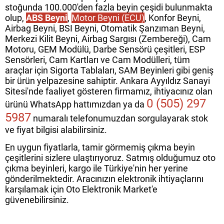
stoğunda 100.000'den fazla beyin çeşidi bulunmakta
olup,
ABS Beyni
,
Motor Beyni (ECU)
, Konfor Beyni,
Airbag Beyni, BSI Beyni, Otomatik Şanzıman Beyni,
Merkezi Kilit Beyni, Airbag Sargısı (Zembereği), Cam
Motoru, GEM Modülü, Darbe Sensörü çeşitleri, ESP
Sensörleri, Cam Kartları ve Cam Modülleri, tüm
araçlar için Sigorta Tablaları, SAM Beyinleri gibi geniş
bir ürün yelpazesine sahiptir. Ankara Ayyıldız Sanayi
Sitesi'nde faaliyet gösteren firmamız, ihtiyacınız olan
0 (505) 297
ürünü WhatsApp hattımızdan ya da
5987
numaralı telefonumuzdan sorgulayarak stok
ve fiyat bilgisi alabilirsiniz.
En uygun fiyatlarla, tamir görmemiş çıkma beyin
çeşitlerini sizlere ulaştırıyoruz. Satmış olduğumuz oto
çıkma beyinleri, kargo ile Türkiye'nin her yerine
gönderilmektedir. Aracınızın elektronik ihtiyaçlarını
karşılamak için Oto Elektronik Market'e
güvenebilirsiniz.