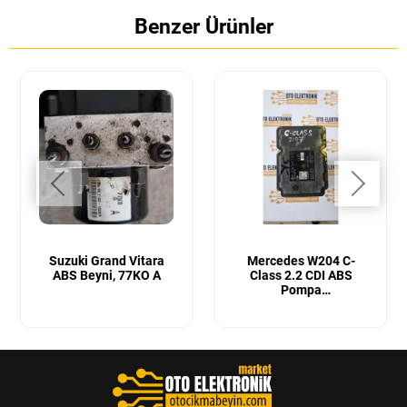
Benzer Ürünler
Suzuki Grand Vitara
Mercedes W204 C-
ABS Beyni, 77KO A
Class 2.2 CDI ABS
Pompa
Beyni ABS Fren Beyni ,
A2045455332,A20443112,10.
1575.3,10.0613-3540.1