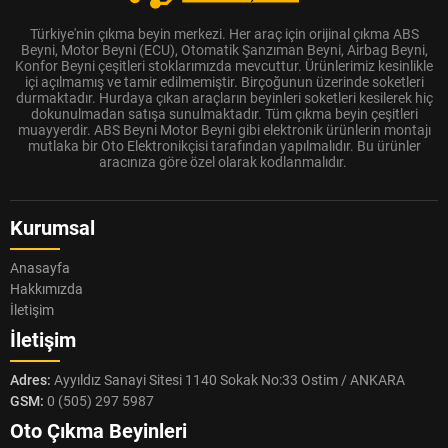
Türkiye'nin çıkma beyin merkezi. Her araç için orijinal çıkma ABS
Beyni, Motor Beyni (ECU), Otomatik Şanzıman Beyni, Airbag Beyni,
Konfor Beyni çeşitleri stoklarımızda mevcuttur. Ürünlerimiz kesinlikle
içi açılmamış ve tamir edilmemiştir. Birçoğunun üzerinde soketleri
durmaktadır. Hurdaya çıkan araçların beyinleri soketleri kesilerek hiç
dokunulmadan satışa sunulmaktadır. Tüm çıkma beyin çeşitleri
muayyerdir. ABS Beyni Motor Beyni gibi elektronik ürünlerin montajı
mutlaka bir Oto Elektronikçisi tarafından yapılmalıdır. Bu ürünler
aracınıza göre özel olarak kodlanmalıdır.
Kurumsal
Anasayfa
Hakkımızda
İletişim
İletişim
Adres:
Ayyıldız Sanayi Sitesi 1140 Sokak No:33 Ostim / ANKARA
GSM:
0 (505) 297 5987
Oto Çıkma Beyinleri