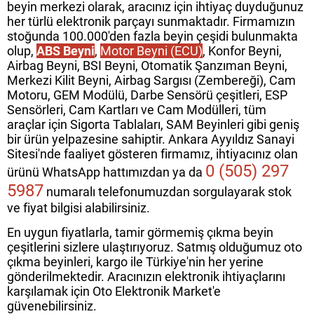
beyin merkezi olarak, aracınız için ihtiyaç duyduğunuz
her türlü elektronik parçayı sunmaktadır. Firmamızın
stoğunda 100.000'den fazla beyin çeşidi bulunmakta
olup,
ABS Beyni
,
Motor Beyni (ECU)
, Konfor Beyni,
Airbag Beyni, BSI Beyni, Otomatik Şanzıman Beyni,
Merkezi Kilit Beyni, Airbag Sargısı (Zembereği), Cam
Motoru, GEM Modülü, Darbe Sensörü çeşitleri, ESP
Sensörleri, Cam Kartları ve Cam Modülleri, tüm
araçlar için Sigorta Tablaları, SAM Beyinleri gibi geniş
bir ürün yelpazesine sahiptir. Ankara Ayyıldız Sanayi
Sitesi'nde faaliyet gösteren firmamız, ihtiyacınız olan
0 (505) 297
ürünü WhatsApp hattımızdan ya da
5987
numaralı telefonumuzdan sorgulayarak stok
ve fiyat bilgisi alabilirsiniz.
En uygun fiyatlarla, tamir görmemiş çıkma beyin
çeşitlerini sizlere ulaştırıyoruz. Satmış olduğumuz oto
çıkma beyinleri, kargo ile Türkiye'nin her yerine
gönderilmektedir. Aracınızın elektronik ihtiyaçlarını
karşılamak için Oto Elektronik Market'e
güvenebilirsiniz.