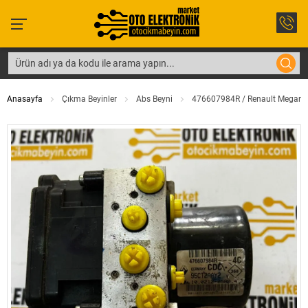
Anasayfa
Çıkma Beyinler
Abs Beyni
476607984R / Renault Megane /