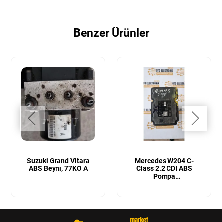
Benzer Ürünler
Suzuki Grand Vitara
Mercedes W204 C-
ABS Beyni, 77KO A
Class 2.2 CDI ABS
Pompa
Beyni ABS Fren Beyni ,
A2045455332,A20443112,10.
1575.3,10.0613-3540.1