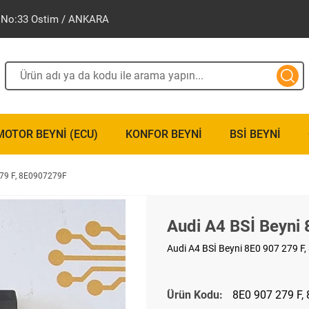
ak No:33 Ostim / ANKARA
MOTOR BEYNI (ECU)
KONFOR BEYNI
BSI BEYNI
279 F, 8E0907279F
Audi A4 BSİ Beyni
Audi A4 BSİ Beyni 8E0 907 279 F,
Ürün Kodu:
8E0 907 279 F,