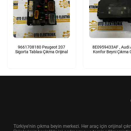
9661708180 Peugeot 207
8E0959433AF , Audi 
Sigorta Tablası Çıkma Orijinal
Konfor Beyni Çıkma O
Türkiye'nin çıkma beyin merkezi. Her araç için orijinal ç