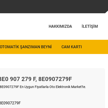
HAKKIMIZDA
İLETIŞIM
OTOMATIK ŞANZIMAN BEYNI
CAM KARTI
 8E0 907 279 F, 8E0907279F
 8E0907279F En Uygun Fiyatlarla Oto Elektronik Market'te.
 8E0907279F