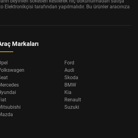
arın beyinleri soketleri kesilerek hiç dokunulmadan satışa
 Elektronikçisi tarafından yapılmalıdır. Bu ürünler aracınıza
Araç Markaları
Opel
Ford
Volkswagen
Audi
Seat
Skoda
Mercedes
BMW
Hyundai
Kia
iat
Renault
Mitsubishi
Suzuki
Mazda