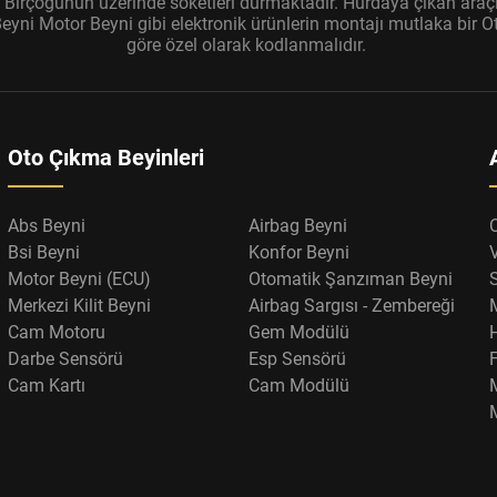
r. Birçoğunun üzerinde soketleri durmaktadır. Hurdaya çıkan araçl
ni Motor Beyni gibi elektronik ürünlerin montajı mutlaka bir Oto
göre özel olarak kodlanmalıdır.
Oto Çıkma Beyinleri
Abs Beyni
Airbag Beyni
Bsi Beyni
Konfor Beyni
Motor Beyni (ECU)
Otomatik Şanzıman Beyni
Merkezi Kilit Beyni
Airbag Sargısı - Zembereği
Cam Motoru
Gem Modülü
Darbe Sensörü
Esp Sensörü
F
Cam Kartı
Cam Modülü