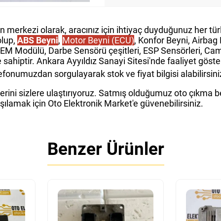
in merkezi olarak, aracınız için ihtiyaç duyduğunuz her t
olup,
ABS Beyni
,
Motor Beyni (ECU)
, Konfor Beyni, Airba
GEM Modülü, Darbe Sensörü çeşitleri, ESP Sensörleri, Cam 
e sahiptir. Ankara Ayyıldız Sanayi Sitesi'nde faaliyet gös
fonumuzdan sorgulayarak stok ve fiyat bilgisi alabilirsini
rini sizlere ulaştırıyoruz. Satmış olduğumuz oto çıkma bey
rşılamak için Oto Elektronik Market'e güvenebilirsiniz.
Benzer Ürünler