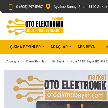
0 (505) 297 5987
Ayyıldız Sanayi Sitesi 1140 Sok
ÇIKMA BEYINLER
ARAÇLAR
ABS BEYNI
Anasayfa
Çıkma Beyinler
Bsi Beyni
Audi A4 BSİ Beyni 8E0 907 