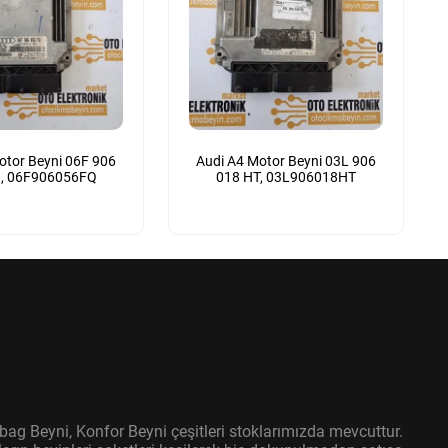
otor Beyni 06F 906
Audi A4 Motor Beyni 03L 906
Q, 06F906056FQ
018 HT, 03L906018HT
bag Beyni, Konfor Beyni çeşitleri stoklarımızda mevcuttur.