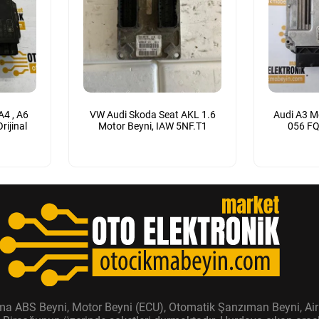
A4 , A6
VW Audi Skoda Seat AKL 1.6
Audi A3 M
rijinal
Motor Beyni, IAW 5NF.T1
056 F
ıkma ABS Beyni, Motor Beyni (ECU), Otomatik Şanzıman Beyni, Air