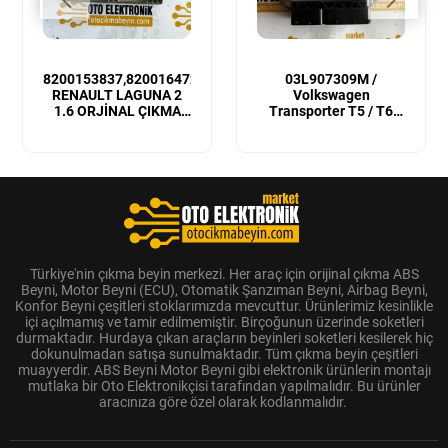
8200153837,8200164728
03L907309M /
RENAULT LAGUNA 2
Volkswagen
1.6 ORJİNAL ÇIKMA
Transporter T5 / T6
MOTOR BEYNİ
Sıfır Orijinal Motor
Beyni
Türkiye'nin çıkma beyin merkezi. Her araç için orijinal çıkma ABS
Beyni, Motor Beyni (ECU), Otomatik Şanzıman Beyni, Airbag Beyni,
Konfor Beyni çeşitleri stoklarımızda mevcuttur. Ürünlerimiz kesinlikle
içi açılmamış ve tamir edilmemiştir. Birçoğunun üzerinde soketleri
durmaktadır. Hurdaya çıkan araçların beyinleri soketleri kesilerek hiç
dokunulmadan satışa sunulmaktadır. Tüm çıkma beyin çeşitleri
muayyerdir. ABS Beyni Motor Beyni gibi elektronik ürünlerin montajı
mutlaka bir Oto Elektronikçisi tarafından yapılmalıdır. Bu ürünler
aracınıza göre özel olarak kodlanmalıdır.