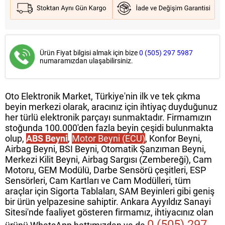
Ürün Fiyat bilgisi almak için bize
0 (505) 297 5987
numaramızdan ulaşabilirsiniz.
Oto Elektronik Market, Türkiye'nin ilk ve tek çıkma
beyin merkezi olarak, aracınız için ihtiyaç duyduğunuz
her türlü elektronik parçayı sunmaktadır. Firmamızın
stoğunda 100.000'den fazla beyin çeşidi bulunmakta
olup,
ABS Beyni
,
Motor Beyni (ECU)
, Konfor Beyni,
Airbag Beyni, BSI Beyni, Otomatik Şanzıman Beyni,
Merkezi Kilit Beyni, Airbag Sargısı (Zembereği), Cam
Motoru, GEM Modülü, Darbe Sensörü çeşitleri, ESP
Sensörleri, Cam Kartları ve Cam Modülleri, tüm
araçlar için Sigorta Tablaları, SAM Beyinleri gibi geniş
bir ürün yelpazesine sahiptir. Ankara Ayyıldız Sanayi
Sitesi'nde faaliyet gösteren firmamız, ihtiyacınız olan
0 (505) 297