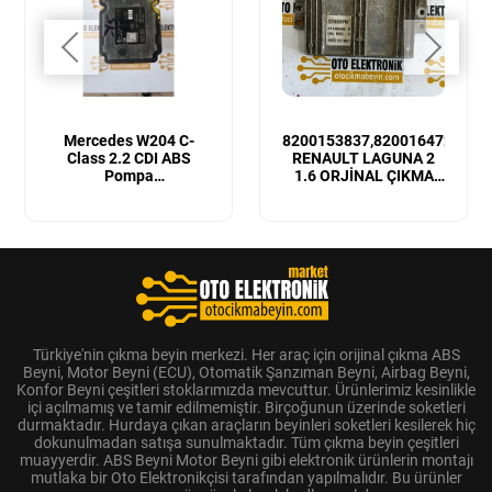
Mercedes W204 C-
8200153837,8200164728
Class 2.2 CDI ABS
RENAULT LAGUNA 2
Pompa
1.6 ORJİNAL ÇIKMA
Beyni ABS Fren Beyni ,
MOTOR BEYNİ
A2045455332,A20443112,10.0926-
1575.3,10.0613-3540.1
Türkiye'nin çıkma beyin merkezi. Her araç için orijinal çıkma ABS
Beyni, Motor Beyni (ECU), Otomatik Şanzıman Beyni, Airbag Beyni,
Konfor Beyni çeşitleri stoklarımızda mevcuttur. Ürünlerimiz kesinlikle
içi açılmamış ve tamir edilmemiştir. Birçoğunun üzerinde soketleri
durmaktadır. Hurdaya çıkan araçların beyinleri soketleri kesilerek hiç
dokunulmadan satışa sunulmaktadır. Tüm çıkma beyin çeşitleri
muayyerdir. ABS Beyni Motor Beyni gibi elektronik ürünlerin montajı
mutlaka bir Oto Elektronikçisi tarafından yapılmalıdır. Bu ürünler