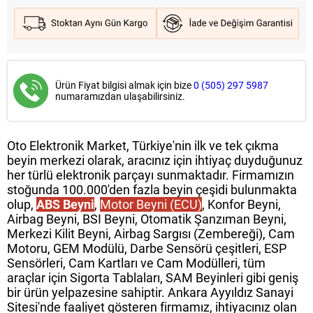
Ürün Fiyat bilgisi almak için bize
0 (505) 297 5987
numaramızdan ulaşabilirsiniz.
Oto Elektronik Market, Türkiye'nin ilk ve tek çıkma
beyin merkezi olarak, aracınız için ihtiyaç duyduğunuz
her türlü elektronik parçayı sunmaktadır. Firmamızın
stoğunda 100.000'den fazla beyin çeşidi bulunmakta
olup,
ABS Beyni
,
Motor Beyni (ECU)
, Konfor Beyni,
Airbag Beyni, BSI Beyni, Otomatik Şanzıman Beyni,
Merkezi Kilit Beyni, Airbag Sargısı (Zembereği), Cam
Motoru, GEM Modülü, Darbe Sensörü çeşitleri, ESP
Sensörleri, Cam Kartları ve Cam Modülleri, tüm
araçlar için Sigorta Tablaları, SAM Beyinleri gibi geniş
bir ürün yelpazesine sahiptir. Ankara Ayyıldız Sanayi
Sitesi'nde faaliyet gösteren firmamız, ihtiyacınız olan