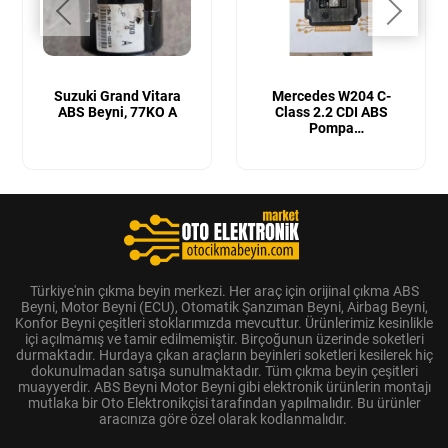
Suzuki Grand Vitara
Mercedes W204 C-
ABS Beyni, 77KO A
Class 2.2 CDI ABS
Pompa
Beyni ABS Fren Beyni ,
A2045455332,A20443112,10.
1575.3,10.0613-3540.1
Türkiye'nin çıkma beyin merkezi. Her araç için orijinal çıkma ABS
Beyni, Motor Beyni (ECU), Otomatik Şanzıman Beyni, Airbag Beyni,
Konfor Beyni çeşitleri stoklarımızda mevcuttur. Ürünlerimiz kesinlikle
içi açılmamış ve tamir edilmemiştir. Birçoğunun üzerinde soketleri
durmaktadır. Hurdaya çıkan araçların beyinleri soketleri kesilerek hiç
dokunulmadan satışa sunulmaktadır. Tüm çıkma beyin çeşitleri
muayyerdir. ABS Beyni Motor Beyni gibi elektronik ürünlerin montajı
mutlaka bir Oto Elektronikçisi tarafından yapılmalıdır. Bu ürünler
aracınıza göre özel olarak kodlanmalıdır.