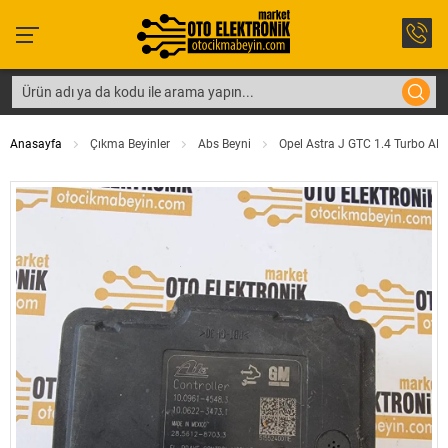
Anasayfa
Çıkma Beyinler
Abs Beyni
Opel Astra J GTC 1.4 Turbo AB