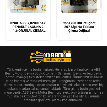
8200153837,8200164728
9661708180 Peugeot
RENAULT LAGUNA 2
207 Sigorta Tablası
1.6 ORJİNAL ÇIKMA
Çıkma Orijinal
MOTOR BEYNİ
Türkiye'nin çıkma beyin merkezi. Her araç için orijinal çıkma ABS
Beyni, Motor Beyni (ECU), Otomatik Şanzıman Beyni, Airbag Beyni,
Konfor Beyni çeşitleri stoklarımızda mevcuttur. Ürünlerimiz kesinlikle
içi açılmamış ve tamir edilmemiştir. Birçoğunun üzerinde soketleri
durmaktadır. Hurdaya çıkan araçların beyinleri soketleri kesilerek hiç
dokunulmadan satışa sunulmaktadır. Tüm çıkma beyin çeşitleri
muayyerdir. ABS Beyni Motor Beyni gibi elektronik ürünlerin montajı
mutlaka bir Oto Elektronikçisi tarafından yapılmalıdır. Bu ürünler
aracınıza göre özel olarak kodlanmalıdır.