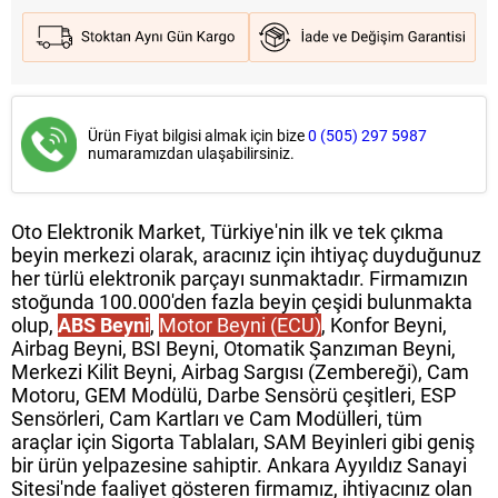
Ürün Fiyat bilgisi almak için bize
0 (505) 297 5987
numaramızdan ulaşabilirsiniz.
Oto Elektronik Market, Türkiye'nin ilk ve tek çıkma
beyin merkezi olarak, aracınız için ihtiyaç duyduğunuz
her türlü elektronik parçayı sunmaktadır. Firmamızın
stoğunda 100.000'den fazla beyin çeşidi bulunmakta
olup,
ABS Beyni
,
Motor Beyni (ECU)
, Konfor Beyni,
Airbag Beyni, BSI Beyni, Otomatik Şanzıman Beyni,
Merkezi Kilit Beyni, Airbag Sargısı (Zembereği), Cam
Motoru, GEM Modülü, Darbe Sensörü çeşitleri, ESP
Sensörleri, Cam Kartları ve Cam Modülleri, tüm
araçlar için Sigorta Tablaları, SAM Beyinleri gibi geniş
bir ürün yelpazesine sahiptir. Ankara Ayyıldız Sanayi
Sitesi'nde faaliyet gösteren firmamız, ihtiyacınız olan