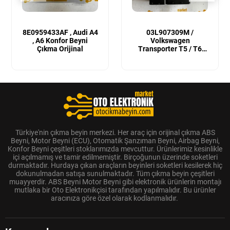
8E0959433AF , Audi A4
03L907309M /
, A6 Konfor Beyni
Volkswagen
Çıkma Orijinal
Transporter T5 / T6
Sıfır Orijinal Motor
Beyni
Türkiye'nin çıkma beyin merkezi. Her araç için orijinal çıkma ABS
Beyni, Motor Beyni (ECU), Otomatik Şanzıman Beyni, Airbag Beyni,
Konfor Beyni çeşitleri stoklarımızda mevcuttur. Ürünlerimiz kesinlikle
içi açılmamış ve tamir edilmemiştir. Birçoğunun üzerinde soketleri
durmaktadır. Hurdaya çıkan araçların beyinleri soketleri kesilerek hiç
dokunulmadan satışa sunulmaktadır. Tüm çıkma beyin çeşitleri
muayyerdir. ABS Beyni Motor Beyni gibi elektronik ürünlerin montajı
mutlaka bir Oto Elektronikçisi tarafından yapılmalıdır. Bu ürünler
aracınıza göre özel olarak kodlanmalıdır.