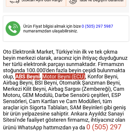
Ürün Fiyat bilgisi almak için bize
0 (505) 297 5987
numaramızdan ulaşabilirsiniz.
Oto Elektronik Market, Türkiye'nin ilk ve tek çıkma
beyin merkezi olarak, aracınız için ihtiyaç duyduğunuz
her türlü elektronik parçayı sunmaktadır. Firmamızın
stoğunda 100.000'den fazla beyin çeşidi bulunmakta
olup,
ABS Beyni
,
Motor Beyni (ECU)
, Konfor Beyni,
Airbag Beyni, BSI Beyni, Otomatik Şanzıman Beyni,
Merkezi Kilit Beyni, Airbag Sargısı (Zembereği), Cam
Motoru, GEM Modülü, Darbe Sensörü çeşitleri, ESP
Sensörleri, Cam Kartları ve Cam Modülleri, tüm
araçlar için Sigorta Tablaları, SAM Beyinleri gibi geniş
bir ürün yelpazesine sahiptir. Ankara Ayyıldız Sanayi
Sitesi'nde faaliyet gösteren firmamız, ihtiyacınız olan
0 (505) 297
ürünü WhatsApp hattımızdan ya da