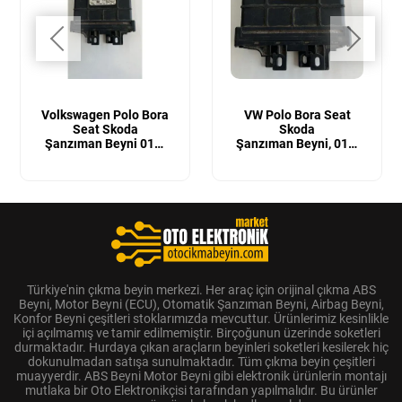
Volkswagen Polo Bora
VW Polo Bora Seat
Seat Skoda
Skoda
Şanzıman Beyni 01M
Şanzıman Beyni, 01M
927 733 LK,
927 733 LK
01M927733LK
Türkiye'nin çıkma beyin merkezi. Her araç için orijinal çıkma ABS
Beyni, Motor Beyni (ECU), Otomatik Şanzıman Beyni, Airbag Beyni,
Konfor Beyni çeşitleri stoklarımızda mevcuttur. Ürünlerimiz kesinlikle
içi açılmamış ve tamir edilmemiştir. Birçoğunun üzerinde soketleri
durmaktadır. Hurdaya çıkan araçların beyinleri soketleri kesilerek hiç
dokunulmadan satışa sunulmaktadır. Tüm çıkma beyin çeşitleri
muayyerdir. ABS Beyni Motor Beyni gibi elektronik ürünlerin montajı
mutlaka bir Oto Elektronikçisi tarafından yapılmalıdır. Bu ürünler