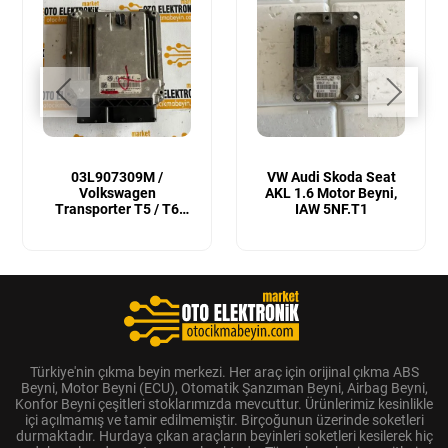
03L907309M /
VW Audi Skoda Seat
Volkswagen
AKL 1.6 Motor Beyni,
Transporter T5 / T6
IAW 5NF.T1
Sıfır Orijinal Motor
Beyni
Türkiye'nin çıkma beyin merkezi. Her araç için orijinal çıkma ABS
Beyni, Motor Beyni (ECU), Otomatik Şanzıman Beyni, Airbag Beyni,
Konfor Beyni çeşitleri stoklarımızda mevcuttur. Ürünlerimiz kesinlikle
içi açılmamış ve tamir edilmemiştir. Birçoğunun üzerinde soketleri
durmaktadır. Hurdaya çıkan araçların beyinleri soketleri kesilerek hiç