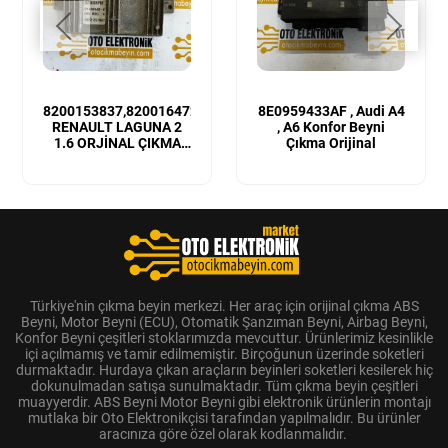
8200153837,8200164728
8E0959433AF , Audi A4
RENAULT LAGUNA 2
, A6 Konfor Beyni
1.6 ORJİNAL ÇIKMA
Çıkma Orijinal
MOTOR BEYNİ
Türkiye'nin çıkma beyin merkezi. Her araç için orijinal çıkma ABS
Beyni, Motor Beyni (ECU), Otomatik Şanzıman Beyni, Airbag Beyni,
Konfor Beyni çeşitleri stoklarımızda mevcuttur. Ürünlerimiz kesinlikle
içi açılmamış ve tamir edilmemiştir. Birçoğunun üzerinde soketleri
durmaktadır. Hurdaya çıkan araçların beyinleri soketleri kesilerek hiç
dokunulmadan satışa sunulmaktadır. Tüm çıkma beyin çeşitleri
muayyerdir. ABS Beyni Motor Beyni gibi elektronik ürünlerin montajı
mutlaka bir Oto Elektronikçisi tarafından yapılmalıdır. Bu ürünler
aracınıza göre özel olarak kodlanmalıdır.