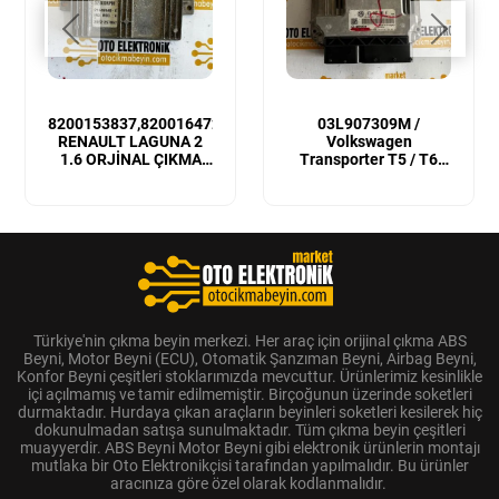
8200153837,8200164728
03L907309M /
RENAULT LAGUNA 2
Volkswagen
1.6 ORJİNAL ÇIKMA
Transporter T5 / T6
MOTOR BEYNİ
Sıfır Orijinal Motor
Beyni
Türkiye'nin çıkma beyin merkezi. Her araç için orijinal çıkma ABS
Beyni, Motor Beyni (ECU), Otomatik Şanzıman Beyni, Airbag Beyni,
Konfor Beyni çeşitleri stoklarımızda mevcuttur. Ürünlerimiz kesinlikle
içi açılmamış ve tamir edilmemiştir. Birçoğunun üzerinde soketleri
durmaktadır. Hurdaya çıkan araçların beyinleri soketleri kesilerek hiç
dokunulmadan satışa sunulmaktadır. Tüm çıkma beyin çeşitleri
muayyerdir. ABS Beyni Motor Beyni gibi elektronik ürünlerin montajı
mutlaka bir Oto Elektronikçisi tarafından yapılmalıdır. Bu ürünler
aracınıza göre özel olarak kodlanmalıdır.