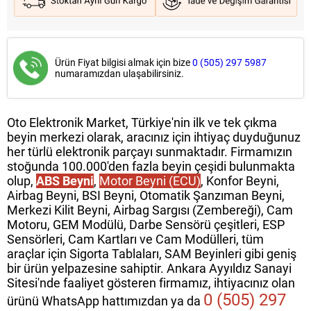
Ürün Fiyat bilgisi almak için bize
0 (505) 297 5987
numaramızdan ulaşabilirsiniz.
Oto Elektronik Market, Türkiye'nin ilk ve tek çıkma
beyin merkezi olarak, aracınız için ihtiyaç duyduğunuz
her türlü elektronik parçayı sunmaktadır. Firmamızın
stoğunda 100.000'den fazla beyin çeşidi bulunmakta
olup,
ABS Beyni
,
Motor Beyni (ECU)
, Konfor Beyni,
Airbag Beyni, BSI Beyni, Otomatik Şanzıman Beyni,
Merkezi Kilit Beyni, Airbag Sargısı (Zembereği), Cam
Motoru, GEM Modülü, Darbe Sensörü çeşitleri, ESP
Sensörleri, Cam Kartları ve Cam Modülleri, tüm
araçlar için Sigorta Tablaları, SAM Beyinleri gibi geniş
bir ürün yelpazesine sahiptir. Ankara Ayyıldız Sanayi
Sitesi'nde faaliyet gösteren firmamız, ihtiyacınız olan
0 (505) 297
ürünü WhatsApp hattımızdan ya da