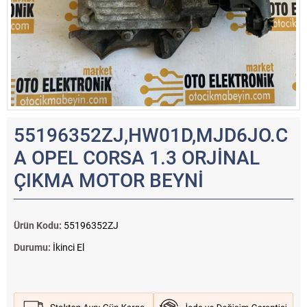
55196352ZJ,HW01D,MJD6JO.C
A OPEL CORSA 1.3 ORJİNAL
ÇIKMA MOTOR BEYNİ
Ürün Kodu:
55196352ZJ
Durumu:
İkinci El