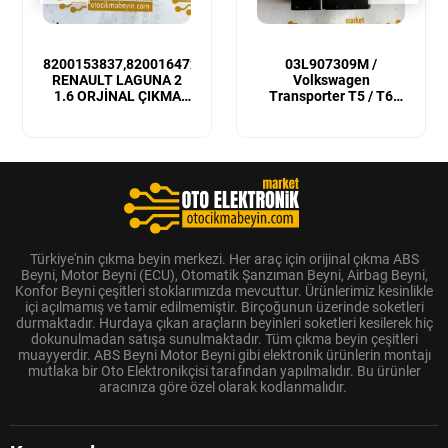
8200153837,8200164728
03L907309M /
RENAULT LAGUNA 2
Volkswagen
1.6 ORJİNAL ÇIKMA
Transporter T5 / T6
MOTOR BEYNİ
Sıfır Orijinal Motor
Beyni
Türkiye'nin çıkma beyin merkezi. Her araç için orijinal çıkma ABS
Beyni, Motor Beyni (ECU), Otomatik Şanzıman Beyni, Airbag Beyni,
Konfor Beyni çeşitleri stoklarımızda mevcuttur. Ürünlerimiz kesinlikle
içi açılmamış ve tamir edilmemiştir. Birçoğunun üzerinde soketleri
durmaktadır. Hurdaya çıkan araçların beyinleri soketleri kesilerek hiç
dokunulmadan satışa sunulmaktadır. Tüm çıkma beyin çeşitleri
muayyerdir. ABS Beyni Motor Beyni gibi elektronik ürünlerin montajı
mutlaka bir Oto Elektronikçisi tarafından yapılmalıdır. Bu ürünler
aracınıza göre özel olarak kodlanmalıdır.