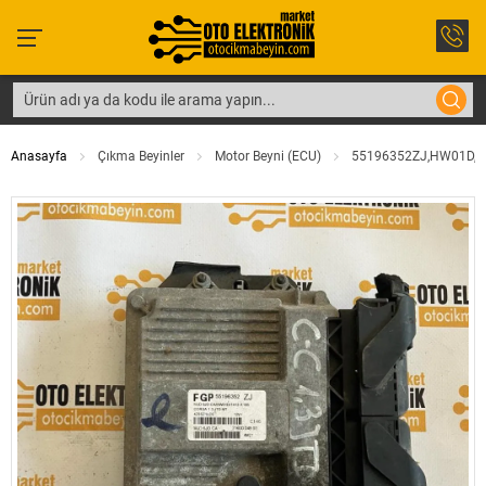
Anasayfa
Çıkma Beyinler
Motor Beyni (ECU)
55196352ZJ,HW01D,M