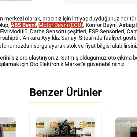
in merkezi olarak, aracınız için ihtiyaç duyduğunuz her t
olup,
ABS Beyni
,
Motor Beyni (ECU)
, Konfor Beyni, Airba
GEM Modülü, Darbe Sensörü çeşitleri, ESP Sensörleri, Cam 
e sahiptir. Ankara Ayyıldız Sanayi Sitesi'nde faaliyet gös
fonumuzdan sorgulayarak stok ve fiyat bilgisi alabilirsini
rini sizlere ulaştırıyoruz. Satmış olduğumuz oto çıkma bey
rşılamak için Oto Elektronik Market'e güvenebilirsiniz.
Benzer Ürünler