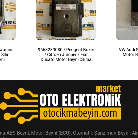
swagen
9663289080 / Peugeot Boxer
VW Audi S
Sıfır
/ Citroen Jumper / Fiat
Motor B
yni
Ducato Motor Beyni Çıkma
Orijinal
ıkma ABS Beyni, Motor Beyni (ECU), Otomatik Şanzıman Beyni, Air