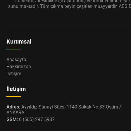
Ürünlerimiz kesinlikle içi açılmamış ve tamir edilmemişti
sunulmaktadır. Tüm çıkma beyin çeşitleri muayyerdir. ABS Bey
Kurumsal
Anasayfa
Hakkımızda
İletişim
İletişim
Adres:
Ayyıldız Sanayi Sitesi 1140 Sokak No:33 Ostim /
ANKARA
GSM:
0 (505) 297 5987