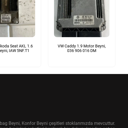
koda Seat AKL 1.6
VW Caddy 1.9 Motor Beyni,
eyni, IAW 5NF.T1
036 906 016 DM
bag Beyni, Konfor Beyni çeşitleri stoklarımızda mevcuttur.