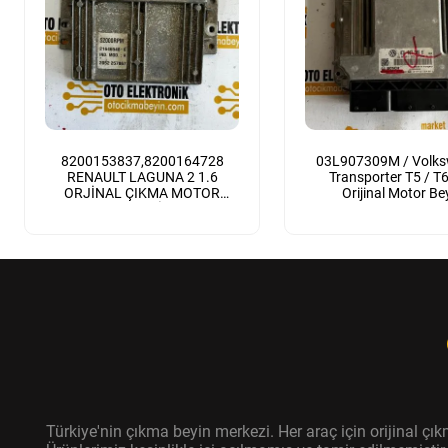
8200153837,8200164728
03L907309M / Volk
RENAULT LAGUNA 2 1.6
Transporter T5 / T6 
ORJİNAL ÇIKMA MOTOR
Orijinal Motor Be
BEYNİ
Türkiye'nin çıkma beyin merkezi. Her araç için orijinal ç