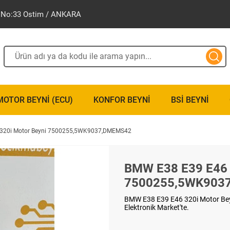
ak No:33 Ostim / ANKARA
MOTOR BEYNI (ECU)
KONFOR BEYNI
BSI BEYNI
320i Motor Beyni 7500255,5WK9037,DMEMS42
BMW E38 E39 E46 
7500255,5WK903
BMW E38 E39 E46 320i Motor Be
Elektronik Market'te.