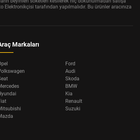
arın beyinleri soketleri kesilerek hiç dokunulmadan satışa
 Elektronikçisi tarafından yapılmalıdır. Bu ürünler aracınıza
Araç Markaları
Opel
Ford
Volkswagen
Audi
Seat
Skoda
Mercedes
BMW
Hyundai
Kia
iat
Renault
Mitsubishi
Suzuki
Mazda