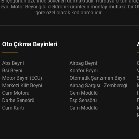
r. Birçoğunun üzerinde soketleri durmaktadır. Hurdaya çıkan araçl
ni Motor Beyni gibi elektronik ürünlerin montajı mutlaka bir Oto
göre özel olarak kodlanmalıdır.
Oto Çıkma Beyinleri
Abs Beyni
Airbag Beyni
Bsi Beyni
Konfor Beyni
Motor Beyni (ECU)
Otomatik Şanzıman Beyni
Merkezi Kilit Beyni
Airbag Sargısı - Zembereği
Cam Motoru
Gem Modülü
Darbe Sensörü
Esp Sensörü
F
Cam Kartı
Cam Modülü