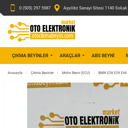
0 (505) 297 5987
Ayyıldız Sanayi Sitesi 1140 Sok
ÇIKMA BEYINLER
ARAÇLAR
ABS BEYNI
Anasayfa
Çıkma Beyinler
Motor Beyni (ECU)
BMW E38 E39 E46 