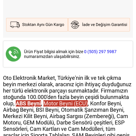
Ürün Fiyat bilgisi almak için bize
0 (505) 297 5987
numaramızdan ulaşabilirsiniz.
Oto Elektronik Market, Türkiye'nin ilk ve tek çıkma
beyin merkezi olarak, aracınız için ihtiyaç duyduğunuz
her türlü elektronik parçayı sunmaktadır. Firmamızın
stoğunda 100.000'den fazla beyin çeşidi bulunmakta
olup,
ABS Beyni
,
Motor Beyni (ECU)
, Konfor Beyni,
Airbag Beyni, BSI Beyni, Otomatik Şanzıman Beyni,
Merkezi Kilit Beyni, Airbag Sargısı (Zembereği), Cam
Motoru, GEM Modülü, Darbe Sensörü çeşitleri, ESP
Sensörleri, Cam Kartları ve Cam Modülleri, tüm
araçlar için Sigorta Tablaları, SAM Beyinleri gibi geniş