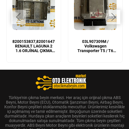
8200153837,8200164728
03L907309M /
RENAULT LAGUNA 2
Volkswagen
1.6 ORJİNAL ÇIKMA
Transporter T5 / T6
MOTOR BEYNİ
Sıfır Orijinal Motor
Beyni
Türkiye'nin çıkma beyin merkezi. Her araç için orijinal çıkma ABS
Beyni, Motor Beyni (ECU), Otomatik Şanzıman Beyni, Airbag Beyni,
Konfor Beyni çeşitleri stoklarımızda mevcuttur. Ürünlerimiz kesinlikle
içi açılmamış ve tamir edilmemiştir. Birçoğunun üzerinde soketleri
durmaktadır. Hurdaya çıkan araçların beyinleri soketleri kesilerek hiç
dokunulmadan satışa sunulmaktadır. Tüm çıkma beyin çeşitleri
muayyerdir. ABS Beyni Motor Beyni gibi elektronik ürünlerin montajı