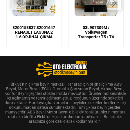
8200153837,8200164728
03L907309M /
RENAULT LAGUNA 2
Volkswagen
1.6 ORJİNAL ÇIKMA
Transporter T5 / T6
MOTOR BEYNİ
Sıfır Orijinal Motor
Beyni
Türkiye'nin çıkma beyin merkezi. Her araç için orijinal çıkma ABS
Beyni, Motor Beyni (ECU), Otomatik Şanzıman Beyni, Airbag Beyni,
Konfor Beyni çeşitleri stoklarımızda mevcuttur. Ürünlerimiz kesinlikle
içi açılmamış ve tamir edilmemiştir. Birçoğunun üzerinde soketleri
durmaktadır. Hurdaya çıkan araçların beyinleri soketleri kesilerek hiç
dokunulmadan satışa sunulmaktadır. Tüm çıkma beyin çeşitleri
muayyerdir. ABS Beyni Motor Beyni gibi elektronik ürünlerin montajı
mutlaka bir Oto Elektronikçisi tarafından yapılmalıdır. Bu ürünler
aracınıza göre özel olarak kodlanmalıdır.