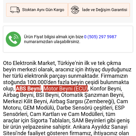
Ürün Fiyat bilgisi almak için bize
0 (505) 297 5987
numaramızdan ulaşabilirsiniz.
Oto Elektronik Market, Türkiye'nin ilk ve tek çıkma
beyin merkezi olarak, aracınız için ihtiyaç duyduğunuz
her türlü elektronik parçayı sunmaktadır. Firmamızın
stoğunda 100.000'den fazla beyin çeşidi bulunmakta
olup,
ABS Beyni
,
Motor Beyni (ECU)
, Konfor Beyni,
Airbag Beyni, BSI Beyni, Otomatik Şanzıman Beyni,
Merkezi Kilit Beyni, Airbag Sargısı (Zembereği), Cam
Motoru, GEM Modülü, Darbe Sensörü çeşitleri, ESP
Sensörleri, Cam Kartları ve Cam Modülleri, tüm
araçlar için Sigorta Tablaları, SAM Beyinleri gibi geniş
bir ürün yelpazesine sahiptir. Ankara Ayyıldız Sanayi
Sitesi'nde faaliyet gösteren firmamız, ihtiyacınız olan