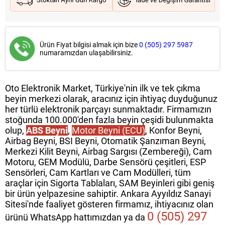
Ürün Fiyat bilgisi almak için bize
0 (505) 297 5987
numaramızdan ulaşabilirsiniz.
Oto Elektronik Market, Türkiye'nin ilk ve tek çıkma
beyin merkezi olarak, aracınız için ihtiyaç duyduğunuz
her türlü elektronik parçayı sunmaktadır. Firmamızın
stoğunda 100.000'den fazla beyin çeşidi bulunmakta
olup,
ABS Beyni
,
Motor Beyni (ECU)
, Konfor Beyni,
Airbag Beyni, BSI Beyni, Otomatik Şanzıman Beyni,
Merkezi Kilit Beyni, Airbag Sargısı (Zembereği), Cam
Motoru, GEM Modülü, Darbe Sensörü çeşitleri, ESP
Sensörleri, Cam Kartları ve Cam Modülleri, tüm
araçlar için Sigorta Tablaları, SAM Beyinleri gibi geniş
bir ürün yelpazesine sahiptir. Ankara Ayyıldız Sanayi
Sitesi'nde faaliyet gösteren firmamız, ihtiyacınız olan
0 (505) 297
ürünü WhatsApp hattımızdan ya da