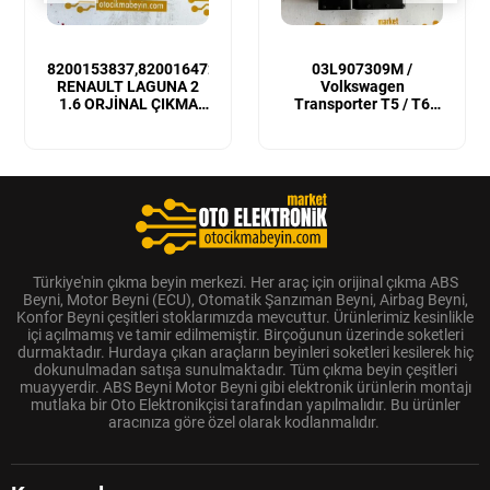
8200153837,8200164728
03L907309M /
RENAULT LAGUNA 2
Volkswagen
1.6 ORJİNAL ÇIKMA
Transporter T5 / T6
MOTOR BEYNİ
Sıfır Orijinal Motor
Beyni
Türkiye'nin çıkma beyin merkezi. Her araç için orijinal çıkma ABS
Beyni, Motor Beyni (ECU), Otomatik Şanzıman Beyni, Airbag Beyni,
Konfor Beyni çeşitleri stoklarımızda mevcuttur. Ürünlerimiz kesinlikle
içi açılmamış ve tamir edilmemiştir. Birçoğunun üzerinde soketleri
durmaktadır. Hurdaya çıkan araçların beyinleri soketleri kesilerek hiç
dokunulmadan satışa sunulmaktadır. Tüm çıkma beyin çeşitleri
muayyerdir. ABS Beyni Motor Beyni gibi elektronik ürünlerin montajı
mutlaka bir Oto Elektronikçisi tarafından yapılmalıdır. Bu ürünler
aracınıza göre özel olarak kodlanmalıdır.