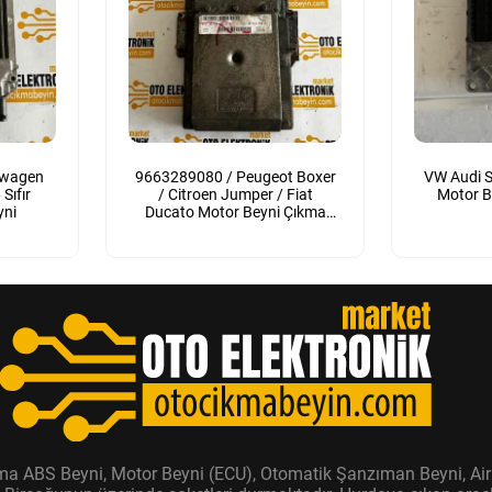
swagen
9663289080 / Peugeot Boxer
VW Audi S
Sıfır
/ Citroen Jumper / Fiat
Motor B
yni
Ducato Motor Beyni Çıkma
Orijinal
ıkma ABS Beyni, Motor Beyni (ECU), Otomatik Şanzıman Beyni, Air