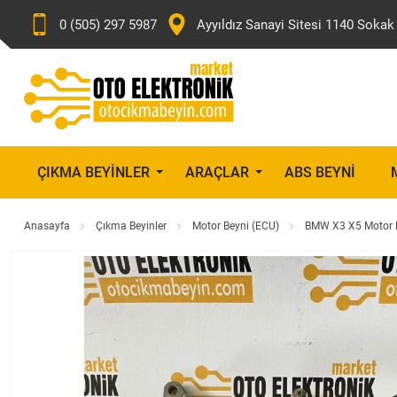
0 (505) 297 5987
Ayyıldız Sanayi Sitesi 1140 Sok
ÇIKMA BEYINLER
ARAÇLAR
ABS BEYNI
Anasayfa
Çıkma Beyinler
Motor Beyni (ECU)
BMW X3 X5 Motor 