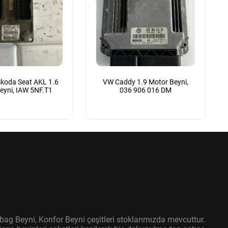
koda Seat AKL 1.6
VW Caddy 1.9 Motor Beyni,
eyni, IAW 5NF.T1
036 906 016 DM
bag Beyni, Konfor Beyni çeşitleri stoklarımızda mevcuttur.