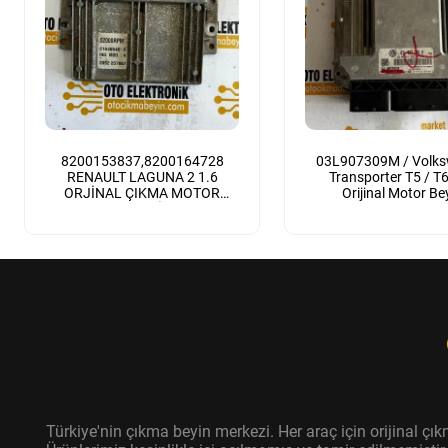
8200153837,8200164728
03L907309M / Volk
RENAULT LAGUNA 2 1.6
Transporter T5 / T6 
ORJİNAL ÇIKMA MOTOR
Orijinal Motor Be
BEYNİ
Türkiye'nin çıkma beyin merkezi. Her araç için orijinal ç