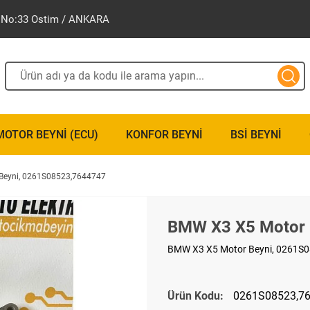
ak No:33 Ostim / ANKARA
MOTOR BEYNI (ECU)
KONFOR BEYNI
BSI BEYNI
Beyni, 0261S08523,7644747
BMW X3 X5 Motor 
BMW X3 X5 Motor Beyni, 0261S085
Ürün Kodu:
0261S08523,7