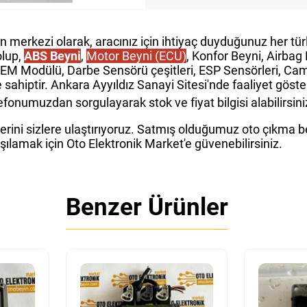
in merkezi olarak, aracınız için ihtiyaç duyduğunuz her t
olup,
ABS Beyni
,
Motor Beyni (ECU)
, Konfor Beyni, Airba
GEM Modülü, Darbe Sensörü çeşitleri, ESP Sensörleri, Cam 
e sahiptir. Ankara Ayyıldız Sanayi Sitesi'nde faaliyet gös
fonumuzdan sorgulayarak stok ve fiyat bilgisi alabilirsini
rini sizlere ulaştırıyoruz. Satmış olduğumuz oto çıkma bey
rşılamak için Oto Elektronik Market'e güvenebilirsiniz.
Benzer Ürünler