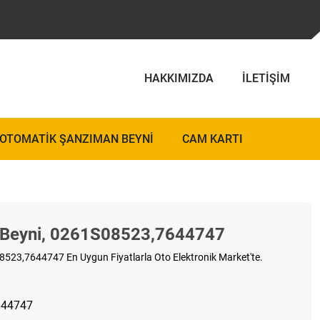
HAKKIMIZDA
İLETIŞIM
OTOMATIK ŞANZIMAN BEYNI
CAM KARTI
Beyni, 0261S08523,7644747
23,7644747 En Uygun Fiyatlarla Oto Elektronik Market'te.
644747