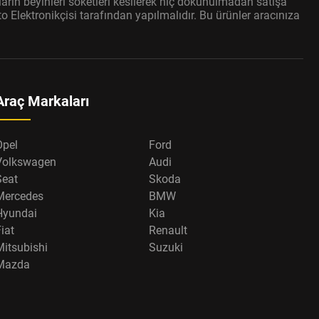
arın beyinleri soketleri kesilerek hiç dokunulmadan satışa
 Elektronikçisi tarafından yapılmalıdır. Bu ürünler aracınıza
Araç Markaları
Opel
Ford
Volkswagen
Audi
Seat
Skoda
Mercedes
BMW
Hyundai
Kia
iat
Renault
Mitsubishi
Suzuki
Mazda