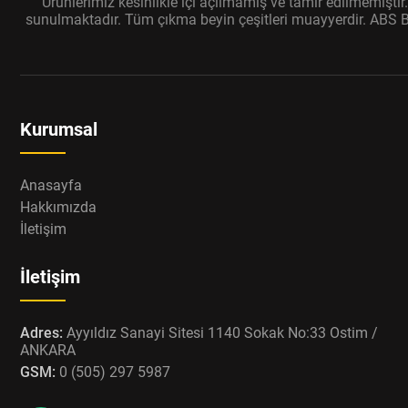
Ürünlerimiz kesinlikle içi açılmamış ve tamir edilmemişti
sunulmaktadır. Tüm çıkma beyin çeşitleri muayyerdir. ABS Bey
Kurumsal
Anasayfa
Hakkımızda
İletişim
İletişim
Adres:
Ayyıldız Sanayi Sitesi 1140 Sokak No:33 Ostim /
ANKARA
GSM:
0 (505) 297 5987