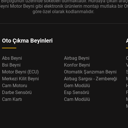
r. Birçoğunun üzerinde soketleri durmaktadır. Hurdaya çıkan araçl
ni Motor Beyni gibi elektronik ürünlerin montajı mutlaka bir Oto
göre özel olarak kodlanmalıdır.
Oto Çıkma Beyinleri
Abs Beyni
Airbag Beyni
Bsi Beyni
Konfor Beyni
Motor Beyni (ECU)
Otomatik Şanzıman Beyni
Merkezi Kilit Beyni
Airbag Sargısı - Zembereği
Cam Motoru
Gem Modülü
Darbe Sensörü
Esp Sensörü
F
Cam Kartı
Cam Modülü