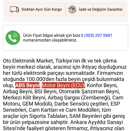
Ürün Fiyat bilgisi almak için bize
0 (505) 297 5987
numaramızdan ulaşabilirsiniz.
Oto Elektronik Market, Türkiye'nin ilk ve tek çıkma
beyin merkezi olarak, aracınız için ihtiyaç duyduğunuz
her türlü elektronik parçayı sunmaktadır. Firmamızın
stoğunda 100.000'den fazla beyin çeşidi bulunmakta
olup,
ABS Beyni
,
Motor Beyni (ECU)
, Konfor Beyni,
Airbag Beyni, BSI Beyni, Otomatik Şanzıman Beyni,
Merkezi Kilit Beyni, Airbag Sargısı (Zembereği), Cam
Motoru, GEM Modülü, Darbe Sensörü çeşitleri, ESP
Sensörleri, Cam Kartları ve Cam Modülleri, tüm
araçlar için Sigorta Tablaları, SAM Beyinleri gibi geniş
bir ürün yelpazesine sahiptir. Ankara Ayyıldız Sanayi
Sitesi'nde faaliyet gösteren firmamız, ihtiyacınız olan