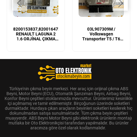
8200153837,8200164728
03L907309M /
RENAULT LAGUNA 2
Volkswagen
1.6 ORJİNAL ÇIKMA
Transporter T5 / T6
MOTOR BEYNİ
Sıfır Orijinal Motor
Beyni
Türkiye'nin çıkma beyin merkezi. Her araç için orijinal çıkma ABS
Beyni, Motor Beyni (ECU), Otomatik Şanzıman Beyni, Airbag Beyni,
Konfor Beyni çeşitleri stoklarımızda mevcuttur. Ürünlerimiz kesinlikle
içi açılmamış ve tamir edilmemiştir. Birçoğunun üzerinde soketleri
durmaktadır. Hurdaya çıkan araçların beyinleri soketleri kesilerek hiç
dokunulmadan satışa sunulmaktadır. Tüm çıkma beyin çeşitleri
muayyerdir. ABS Beyni Motor Beyni gibi elektronik ürünlerin montajı
mutlaka bir Oto Elektronikçisi tarafından yapılmalıdır. Bu ürünler
aracınıza göre özel olarak kodlanmalıdır.