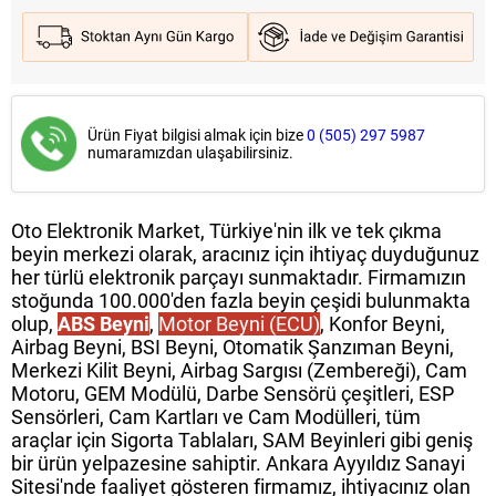
Ürün Fiyat bilgisi almak için bize
0 (505) 297 5987
numaramızdan ulaşabilirsiniz.
Oto Elektronik Market, Türkiye'nin ilk ve tek çıkma
beyin merkezi olarak, aracınız için ihtiyaç duyduğunuz
her türlü elektronik parçayı sunmaktadır. Firmamızın
stoğunda 100.000'den fazla beyin çeşidi bulunmakta
olup,
ABS Beyni
,
Motor Beyni (ECU)
, Konfor Beyni,
Airbag Beyni, BSI Beyni, Otomatik Şanzıman Beyni,
Merkezi Kilit Beyni, Airbag Sargısı (Zembereği), Cam
Motoru, GEM Modülü, Darbe Sensörü çeşitleri, ESP
Sensörleri, Cam Kartları ve Cam Modülleri, tüm
araçlar için Sigorta Tablaları, SAM Beyinleri gibi geniş
bir ürün yelpazesine sahiptir. Ankara Ayyıldız Sanayi
Sitesi'nde faaliyet gösteren firmamız, ihtiyacınız olan