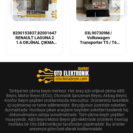
8200153837,8200164728
03L907309M /
RENAULT LAGUNA 2
Volkswagen
1.6 ORJİNAL ÇIKMA
Transporter T5 / T6
MOTOR BEYNİ
Sıfır Orijinal Motor
Beyni
Türkiye'nin çıkma beyin merkezi. Her araç için orijinal çıkma ABS
Beyni, Motor Beyni (ECU), Otomatik Şanzıman Beyni, Airbag Beyni,
Konfor Beyni çeşitleri stoklarımızda mevcuttur. Ürünlerimiz kesinlikle
içi açılmamış ve tamir edilmemiştir. Birçoğunun üzerinde soketleri
durmaktadır. Hurdaya çıkan araçların beyinleri soketleri kesilerek hiç
dokunulmadan satışa sunulmaktadır. Tüm çıkma beyin çeşitleri
muayyerdir. ABS Beyni Motor Beyni gibi elektronik ürünlerin montajı
mutlaka bir Oto Elektronikçisi tarafından yapılmalıdır. Bu ürünler
aracınıza göre özel olarak kodlanmalıdır.