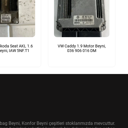
koda Seat AKL 1.6
VW Caddy 1.9 Motor Beyni,
eyni, IAW 5NF.T1
036 906 016 DM
bag Beyni, Konfor Beyni çeşitleri stoklarımızda mevcuttur.