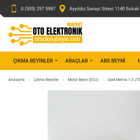
0 (505) 297 5987
Ayyıldız Sanayi Sitesi 1140 Sok
ÇIKMA BEYINLER
ARAÇLAR
ABS BEYNI
Anasayfa
Çıkma Beyinler
Motor Beyni (ECU)
Opel Meriva 1.3 J