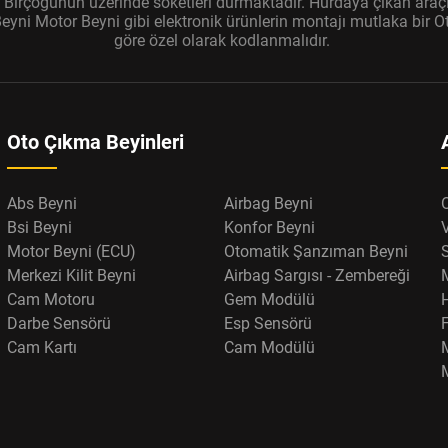
r. Birçoğunun üzerinde soketleri durmaktadır. Hurdaya çıkan araçl
ni Motor Beyni gibi elektronik ürünlerin montajı mutlaka bir Oto
göre özel olarak kodlanmalıdır.
Oto Çıkma Beyinleri
Abs Beyni
Airbag Beyni
Bsi Beyni
Konfor Beyni
Motor Beyni (ECU)
Otomatik Şanzıman Beyni
Merkezi Kilit Beyni
Airbag Sargısı - Zembereği
Cam Motoru
Gem Modülü
Darbe Sensörü
Esp Sensörü
F
Cam Kartı
Cam Modülü