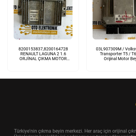
8200153837,8200164728
03L907309M / Volk
RENAULT LAGUNA 2 1.6
Transporter T5 / T6 
ORJİNAL ÇIKMA MOTOR
Orijinal Motor Be
BEYNİ
Türkiye'nin çıkma beyin merkezi. Her araç için orijinal ç