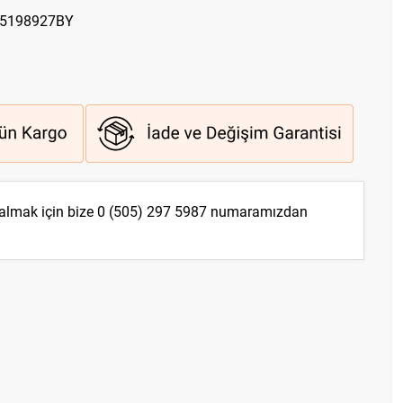
55198927BY
 almak için bize
0 (505) 297 5987
numaramızdan