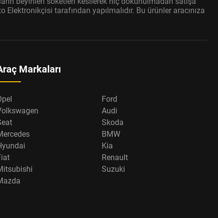
arın beyinleri soketleri kesilerek hiç dokunulmadan satışa
 Elektronikçisi tarafından yapılmalıdır. Bu ürünler aracınıza
Araç Markaları
Opel
Ford
Volkswagen
Audi
Seat
Skoda
Mercedes
BMW
Hyundai
Kia
iat
Renault
Mitsubishi
Suzuki
Mazda