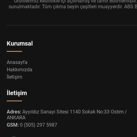
Ürünlerimiz kesinlikle içi açılmamış ve tamir edilmemişti
sunulmaktadır. Tüm çıkma beyin çeşitleri muayyerdir. ABS Bey
Kurumsal
Anasayfa
Hakkımızda
İletişim
İletişim
Adres:
Ayyıldız Sanayi Sitesi 1140 Sokak No:33 Ostim /
ANKARA
GSM:
0 (505) 297 5987