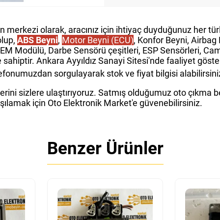
in merkezi olarak, aracınız için ihtiyaç duyduğunuz her t
olup,
ABS Beyni
,
Motor Beyni (ECU)
, Konfor Beyni, Airba
GEM Modülü, Darbe Sensörü çeşitleri, ESP Sensörleri, Cam 
e sahiptir. Ankara Ayyıldız Sanayi Sitesi'nde faaliyet gös
fonumuzdan sorgulayarak stok ve fiyat bilgisi alabilirsini
rini sizlere ulaştırıyoruz. Satmış olduğumuz oto çıkma bey
rşılamak için Oto Elektronik Market'e güvenebilirsiniz.
Benzer Ürünler