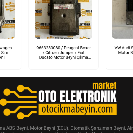
swagen
9663289080 / Peugeot Boxer
VW Audi S
Sıfır
/ Citroen Jumper / Fiat
Motor B
yni
Ducato Motor Beyni Çıkma
Orijinal
ıkma ABS Beyni, Motor Beyni (ECU), Otomatik Şanzıman Beyni, Air