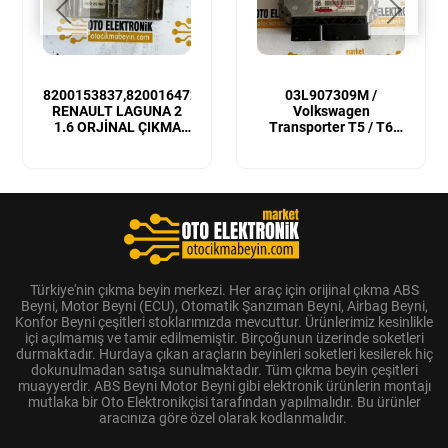
8200153837,8200164728
03L907309M /
RENAULT LAGUNA 2
Volkswagen
1.6 ORJİNAL ÇIKMA
Transporter T5 / T6
MOTOR BEYNİ
Sıfır Orijinal Motor
Beyni
Türkiye'nin çıkma beyin merkezi. Her araç için orijinal çıkma ABS
Beyni, Motor Beyni (ECU), Otomatik Şanzıman Beyni, Airbag Beyni,
Konfor Beyni çeşitleri stoklarımızda mevcuttur. Ürünlerimiz kesinlikle
içi açılmamış ve tamir edilmemiştir. Birçoğunun üzerinde soketleri
durmaktadır. Hurdaya çıkan araçların beyinleri soketleri kesilerek hiç
dokunulmadan satışa sunulmaktadır. Tüm çıkma beyin çeşitleri
muayyerdir. ABS Beyni Motor Beyni gibi elektronik ürünlerin montajı
mutlaka bir Oto Elektronikçisi tarafından yapılmalıdır. Bu ürünler
aracınıza göre özel olarak kodlanmalıdır.