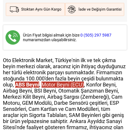
Ürün Fiyat bilgisi almak için bize
0 (505) 297 5987
numaramızdan ulaşabilirsiniz.
Oto Elektronik Market, Türkiye'nin ilk ve tek çıkma
beyin merkezi olarak, aracınız için ihtiyaç duyduğunuz
her türlü elektronik parçayı sunmaktadır. Firmamızın
stoğunda 100.000'den fazla beyin çeşidi bulunmakta
olup,
ABS Beyni
,
Motor Beyni (ECU)
, Konfor Beyni,
Airbag Beyni, BSI Beyni, Otomatik Şanzıman Beyni,
Merkezi Kilit Beyni, Airbag Sargısı (Zembereği), Cam
Motoru, GEM Modülü, Darbe Sensörü çeşitleri, ESP
Sensörleri, Cam Kartları ve Cam Modülleri, tüm
araçlar için Sigorta Tablaları, SAM Beyinleri gibi geniş
bir ürün yelpazesine sahiptir. Ankara Ayyıldız Sanayi
Sitesi'nde faaliyet gösteren firmamız, ihtiyacınız olan