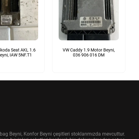
koda Seat AKL 1.6
VW Caddy 1.9 Motor Beyni,
eyni, IAW 5NF.T1
036 906 016 DM
bag Beyni, Konfor Beyni çeşitleri stoklarımızda mevcuttur.