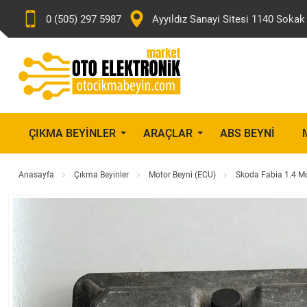
0 (505) 297 5987
Ayyıldız Sanayi Sitesi 1140 Sok
ÇIKMA BEYINLER
ARAÇLAR
ABS BEYNI
Anasayfa
Çıkma Beyinler
Motor Beyni (ECU)
Skoda Fabia 1.4 Mo