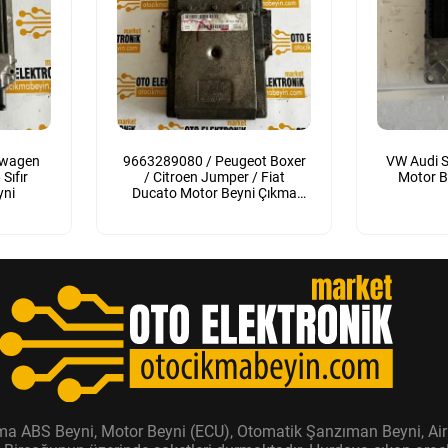
swagen
9663289080 / Peugeot Boxer
VW Audi S
Sıfır
/ Citroen Jumper / Fiat
Motor B
yni
Ducato Motor Beyni Çıkma
Orijinal
ıkma ABS Beyni, Motor Beyni (ECU), Otomatik Şanzıman Beyni, Air