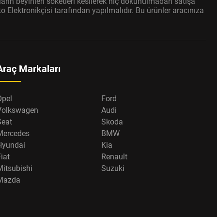
arın beyinleri soketleri kesilerek hiç dokunulmadan satışa
 Elektronikçisi tarafından yapılmalıdır. Bu ürünler aracınıza
Araç Markaları
Opel
Ford
Volkswagen
Audi
Seat
Skoda
Mercedes
BMW
Hyundai
Kia
iat
Renault
Mitsubishi
Suzuki
Mazda