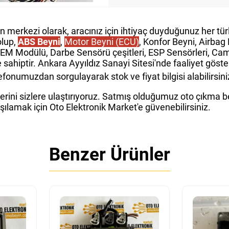
in merkezi olarak, aracınız için ihtiyaç duyduğunuz her t
olup,
ABS Beyni
,
Motor Beyni (ECU)
, Konfor Beyni, Airba
GEM Modülü, Darbe Sensörü çeşitleri, ESP Sensörleri, Cam 
e sahiptir. Ankara Ayyıldız Sanayi Sitesi'nde faaliyet gös
fonumuzdan sorgulayarak stok ve fiyat bilgisi alabilirsini
rini sizlere ulaştırıyoruz. Satmış olduğumuz oto çıkma bey
rşılamak için Oto Elektronik Market'e güvenebilirsiniz.
Benzer Ürünler