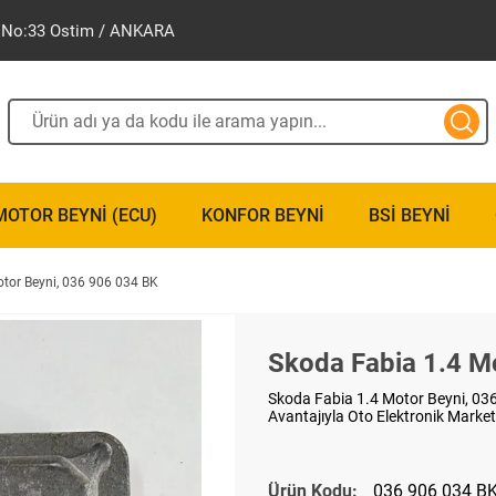
ak No:33 Ostim / ANKARA
MOTOR BEYNI (ECU)
KONFOR BEYNI
BSI BEYNI
tor Beyni, 036 906 034 BK
Skoda Fabia 1.4 M
Skoda Fabia 1.4 Motor Beyni, 036 
Avantajıyla Oto Elektronik Market
Ürün Kodu:
036 906 034 B