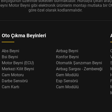
r. Birçoğunun üzerinde soketleri durmaktadır. Hurdaya çıkan araçl
ni Motor Beyni gibi elektronik ürünlerin montajı mutlaka bir Oto
göre özel olarak kodlanmalıdır.
Oto Çıkma Beyinleri
Abs Beyni
Airbag Beyni
Bsi Beyni
Konfor Beyni
Motor Beyni (ECU)
Otomatik Şanzıman Beyni
Merkezi Kilit Beyni
Airbag Sargısı - Zembereği
Cam Motoru
Gem Modülü
Darbe Sensörü
Esp Sensörü
F
Cam Kartı
Cam Modülü