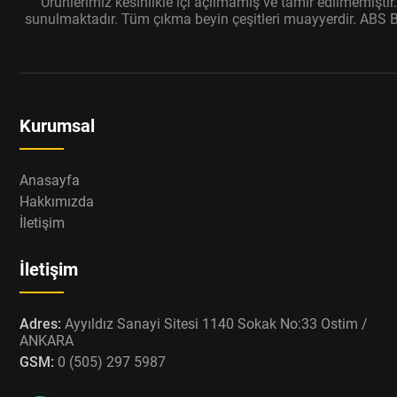
Ürünlerimiz kesinlikle içi açılmamış ve tamir edilmemişti
sunulmaktadır. Tüm çıkma beyin çeşitleri muayyerdir. ABS Bey
Kurumsal
Anasayfa
Hakkımızda
İletişim
İletişim
Adres:
Ayyıldız Sanayi Sitesi 1140 Sokak No:33 Ostim /
ANKARA
GSM:
0 (505) 297 5987