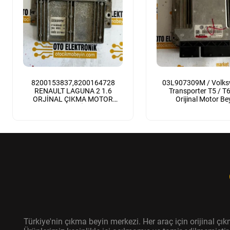
8200153837,8200164728
03L907309M / Volk
RENAULT LAGUNA 2 1.6
Transporter T5 / T6 
ORJİNAL ÇIKMA MOTOR
Orijinal Motor Be
BEYNİ
Türkiye'nin çıkma beyin merkezi. Her araç için orijinal ç