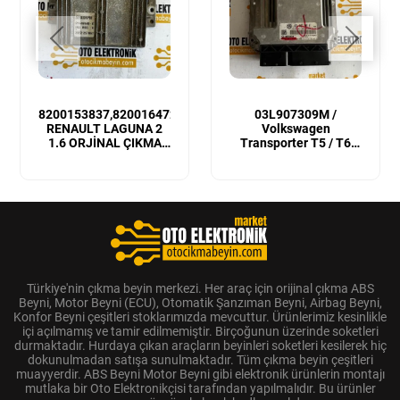
8200153837,8200164728
03L907309M /
RENAULT LAGUNA 2
Volkswagen
1.6 ORJİNAL ÇIKMA
Transporter T5 / T6
MOTOR BEYNİ
Sıfır Orijinal Motor
Beyni
Türkiye'nin çıkma beyin merkezi. Her araç için orijinal çıkma ABS
Beyni, Motor Beyni (ECU), Otomatik Şanzıman Beyni, Airbag Beyni,
Konfor Beyni çeşitleri stoklarımızda mevcuttur. Ürünlerimiz kesinlikle
içi açılmamış ve tamir edilmemiştir. Birçoğunun üzerinde soketleri
durmaktadır. Hurdaya çıkan araçların beyinleri soketleri kesilerek hiç
dokunulmadan satışa sunulmaktadır. Tüm çıkma beyin çeşitleri
muayyerdir. ABS Beyni Motor Beyni gibi elektronik ürünlerin montajı
mutlaka bir Oto Elektronikçisi tarafından yapılmalıdır. Bu ürünler