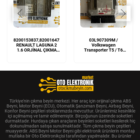
8200153837,8200164728
03L907309M /
RENAULT LAGUNA 2
Volkswagen
1.6 ORJİNAL ÇIKMA
Transporter T5 / T6
MOTOR BEYNİ
Sıfır Orijinal Motor
Beyni
Türkiye'nin çıkma beyin merkezi. Her araç için orijinal çıkma ABS
Beyni, Motor Beyni (ECU), Otomatik Şanzıman Beyni, Airbag Beyni,
Konfor Beyni çeşitleri stoklarımızda mevcuttur. Ürünlerimiz kesinlikle
içi açılmamış ve tamir edilmemiştir. Birçoğunun üzerinde soketleri
durmaktadır. Hurdaya çıkan araçların beyinleri soketleri kesilerek hiç
dokunulmadan satışa sunulmaktadır. Tüm çıkma beyin çeşitleri
muayyerdir. ABS Beyni Motor Beyni gibi elektronik ürünlerin montajı
mutlaka bir Oto Elektronikçisi tarafından yapılmalıdır. Bu ürünler