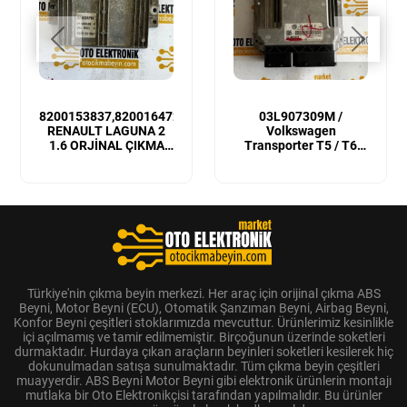
8200153837,8200164728
03L907309M /
RENAULT LAGUNA 2
Volkswagen
1.6 ORJİNAL ÇIKMA
Transporter T5 / T6
MOTOR BEYNİ
Sıfır Orijinal Motor
Beyni
Türkiye'nin çıkma beyin merkezi. Her araç için orijinal çıkma ABS
Beyni, Motor Beyni (ECU), Otomatik Şanzıman Beyni, Airbag Beyni,
Konfor Beyni çeşitleri stoklarımızda mevcuttur. Ürünlerimiz kesinlikle
içi açılmamış ve tamir edilmemiştir. Birçoğunun üzerinde soketleri
durmaktadır. Hurdaya çıkan araçların beyinleri soketleri kesilerek hiç
dokunulmadan satışa sunulmaktadır. Tüm çıkma beyin çeşitleri
muayyerdir. ABS Beyni Motor Beyni gibi elektronik ürünlerin montajı
mutlaka bir Oto Elektronikçisi tarafından yapılmalıdır. Bu ürünler