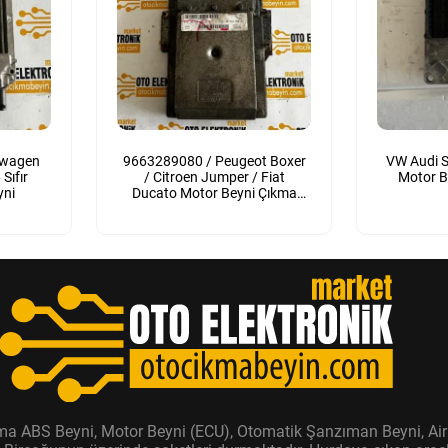
swagen
9663289080 / Peugeot Boxer
VW Audi S
Sıfır
/ Citroen Jumper / Fiat
Motor B
yni
Ducato Motor Beyni Çıkma
Orijinal
ıkma ABS Beyni, Motor Beyni (ECU), Otomatik Şanzıman Beyni, Air