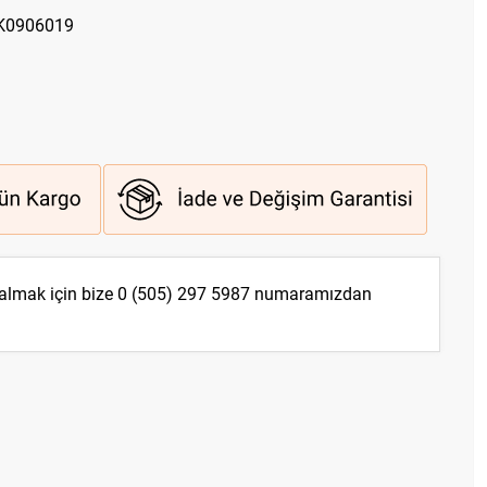
6K0906019
 almak için bize
0 (505) 297 5987
numaramızdan