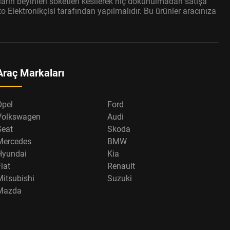
arın beyinleri soketleri kesilerek hiç dokunulmadan satışa
 Elektronikçisi tarafından yapılmalıdır. Bu ürünler aracınıza
Araç Markaları
Opel
Ford
Volkswagen
Audi
Seat
Skoda
Mercedes
BMW
Hyundai
Kia
iat
Renault
Mitsubishi
Suzuki
Mazda