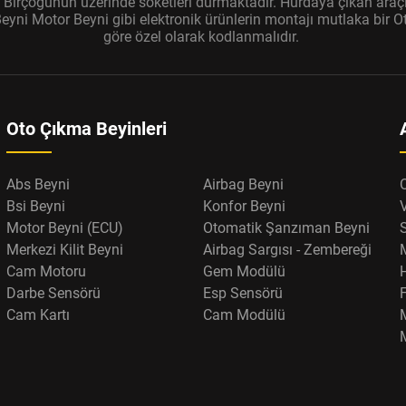
r. Birçoğunun üzerinde soketleri durmaktadır. Hurdaya çıkan araçl
ni Motor Beyni gibi elektronik ürünlerin montajı mutlaka bir Oto
göre özel olarak kodlanmalıdır.
Oto Çıkma Beyinleri
Abs Beyni
Airbag Beyni
Bsi Beyni
Konfor Beyni
Motor Beyni (ECU)
Otomatik Şanzıman Beyni
Merkezi Kilit Beyni
Airbag Sargısı - Zembereği
Cam Motoru
Gem Modülü
Darbe Sensörü
Esp Sensörü
F
Cam Kartı
Cam Modülü