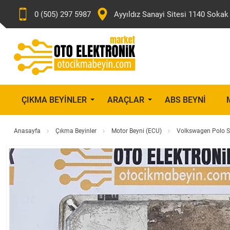
0 (505) 297 5987
Ayyıldız Sanayi Sitesi 1140 Sok
ÇIKMA BEYINLER
ARAÇLAR
ABS BEYNI
Anasayfa
Çıkma Beyinler
Motor Beyni (ECU)
Volkswagen Polo S