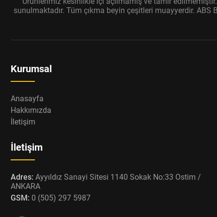
Ürünlerimiz kesinlikle içi açılmamış ve tamir edilmemişti
sunulmaktadır. Tüm çıkma beyin çeşitleri muayyerdir. ABS Bey
Kurumsal
Anasayfa
Hakkımızda
İletişim
İletişim
Adres:
Ayyıldız Sanayi Sitesi 1140 Sokak No:33 Ostim /
ANKARA
GSM:
0 (505) 297 5987