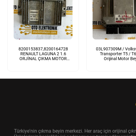
8200153837,8200164728
03L907309M / Volk
RENAULT LAGUNA 2 1.6
Transporter T5 / T6 
ORJİNAL ÇIKMA MOTOR
Orijinal Motor Be
BEYNİ
Türkiye'nin çıkma beyin merkezi. Her araç için orijinal ç