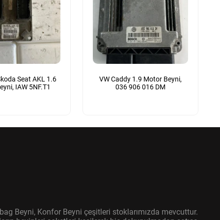
koda Seat AKL 1.6
VW Caddy 1.9 Motor Beyni,
eyni, IAW 5NF.T1
036 906 016 DM
bag Beyni, Konfor Beyni çeşitleri stoklarımızda mevcuttur.