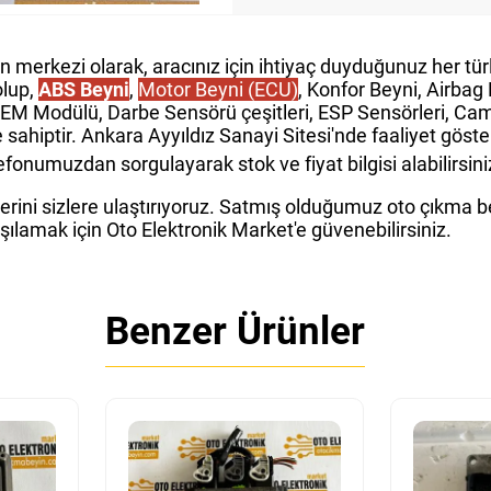
in merkezi olarak, aracınız için ihtiyaç duyduğunuz her t
olup,
ABS Beyni
,
Motor Beyni (ECU)
, Konfor Beyni, Airba
GEM Modülü, Darbe Sensörü çeşitleri, ESP Sensörleri, Cam 
e sahiptir. Ankara Ayyıldız Sanayi Sitesi'nde faaliyet gös
fonumuzdan sorgulayarak stok ve fiyat bilgisi alabilirsini
rini sizlere ulaştırıyoruz. Satmış olduğumuz oto çıkma bey
rşılamak için Oto Elektronik Market'e güvenebilirsiniz.
Benzer Ürünler