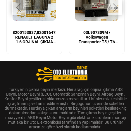
8200153837,8200164728
03L907309M /
RENAULT LAGUNA 2
Volkswagen
1.6 ORJİNAL ÇIKMA
Transporter T5 / T6
MOTOR BEYNİ
Sıfır Orijinal Motor
Beyni
Türkiye'nin çıkma beyin merkezi. Her araç için orijinal çıkma ABS
Beyni, Motor Beyni (ECU), Otomatik Şanzıman Beyni, Airbag Beyni,
Konfor Beyni çeşitleri stoklarımızda mevcuttur. Ürünlerimiz kesinlikle
içi açılmamış ve tamir edilmemiştir. Birçoğunun üzerinde soketleri
durmaktadır. Hurdaya çıkan araçların beyinleri soketleri kesilerek hiç
dokunulmadan satışa sunulmaktadır. Tüm çıkma beyin çeşitleri
muayyerdir. ABS Beyni Motor Beyni gibi elektronik ürünlerin montajı
mutlaka bir Oto Elektronikçisi tarafından yapılmalıdır. Bu ürünler
aracınıza göre özel olarak kodlanmalıdır.